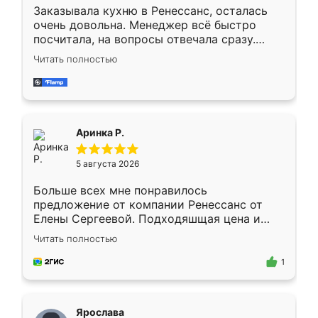
Заказывала кухню в Ренессанс, осталась
очень довольна. Менеджер всё быстро
посчитала, на вопросы отвечала сразу.
Замерщик приехал в субботу, подошёл к
Читать полностью
делу со всей ответственностью. Собрали
за день, ребята работали аккуратно, даже
пыли почти не было. Качество отличное,
ящики ходят плавно, ничего не скрипит.
Всё подошло как влитое.
Аринка Р.
5 августа 2026
Больше всех мне понравилось
предложение от компании Ренессанс от
Елены Сергеевой. Подходяшщая цена и
короткие сроки изготовления. Приехавший
Читать полностью
для замера сотрудник Владислав
предложил по моему эскизу самый
1
подходящий вариант шкафа. Немного его
видоизменил, получилось даже лучше, чем
я хотела.
Ярослава