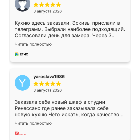
3 августа 2026
Кухню здесь заказали. Эскизы прислали в
телеграмм. Выбрали наиболее подходящий.
Согласовали день для замера. Через 3
недели кухня была уже готова. Остались
Читать полностью
довольны работой. Спасибо Ренессанс
мебель за качественную работу!
yaroslava1986
3 августа 2026
Заказала себе новый шкаф в студии
Ренессанс где ранее заказывала себе
новую кухню.Чего искать, когда качеством
вполне довольна. Служит кухня уже почти
Читать полностью
два года, нареканий нет.