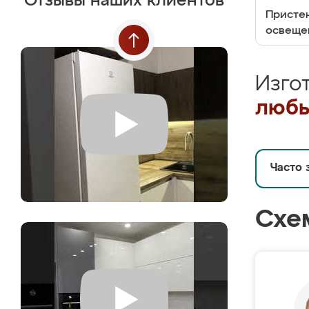
Отзывы наших клиентов
Пристен
освеще
Изго
любы
Часто 
Схе