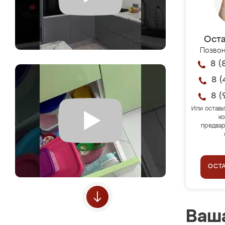
Оста
Позвон
8 (
8 (
8 (
Или оставь
ко
предвар
ОСТ
Ваша