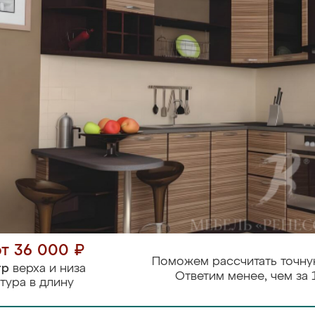
от 36 000 ₽
Поможем рассчитать точну
тр
верха и низа
Ответим менее, чем за 
тура в длину