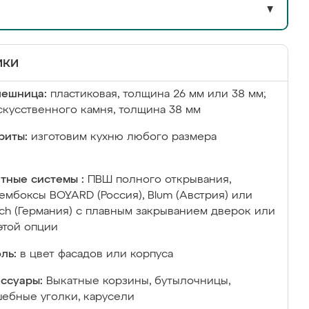
▼
ики
лешница:
пластиковая, толщина 26 мм или 38 мм;
скусственного камня, толщина 38 мм
риты:
изготовим кухню любого размера
тные системы :
ПВШ полного открывания,
ембоксы BOYARD (Россия), Blum (Австрия) или
ich (Германия) с плавным закрыванием дверок или
этой опции
ль:
в цвет фасадов или корпуса
ссуары:
Выкатные корзины, бутылочницы,
ебные уголки, карусели