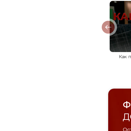
Как 
Ф
Д
Ост