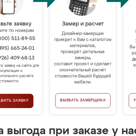
вьте заявку
Замер и расчет
ите по номерам
Дизайнер-замерщик
800) 511-89-55
приедет к Вам с каталогом
материалов,
Вы
495) 665-24-01
проведёт детальные
р
926) 409-68-13
замеры,
д
составит проект и сделает
з
те заявку на сайте для
окончательный расчёт
нсультации и
стоимости Вашей будущей
ительного расчёта
стоимости.
мебели.
ВЫЗВАТЬ ЗАМЕРЩИКА
АВИТЬ ЗАЯВКУ
 выгода при заказе у на