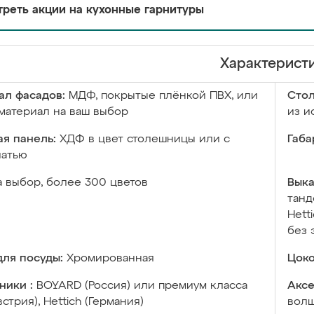
реть акции на кухонные гарнитуры
Характерист
ал фасадов:
МДФ, покрытые плёнкой ПВХ, или
Сто
материал на ваш выбор
из и
я панель:
ХДФ в цвет столешницы или с
Габа
чатью
а выбор, более 300 цветов
Выка
танд
Hett
без 
ля посуды:
Хромированная
Цоко
ники :
BOYARD (Россия) или премиум класса
Аксе
встрия), Hettich (Германия)
волш