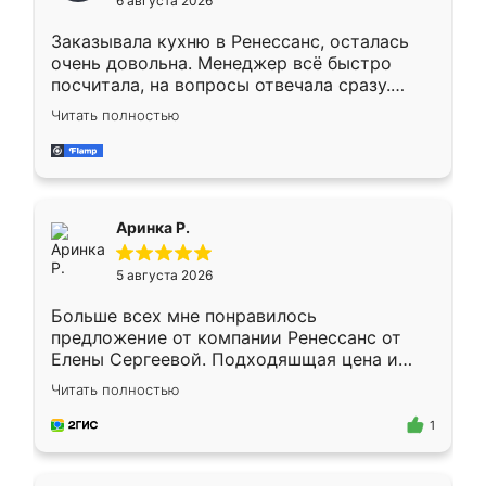
6 августа 2026
мебели буду заказывать только здесь.
Заказывала кухню в Ренессанс, осталась
очень довольна. Менеджер всё быстро
посчитала, на вопросы отвечала сразу.
Замерщик приехал в субботу, подошёл к
Читать полностью
делу со всей ответственностью. Собрали
за день, ребята работали аккуратно, даже
пыли почти не было. Качество отличное,
ящики ходят плавно, ничего не скрипит.
Всё подошло как влитое.
Аринка Р.
5 августа 2026
Больше всех мне понравилось
предложение от компании Ренессанс от
Елены Сергеевой. Подходяшщая цена и
короткие сроки изготовления. Приехавший
Читать полностью
для замера сотрудник Владислав
предложил по моему эскизу самый
1
подходящий вариант шкафа. Немного его
видоизменил, получилось даже лучше, чем