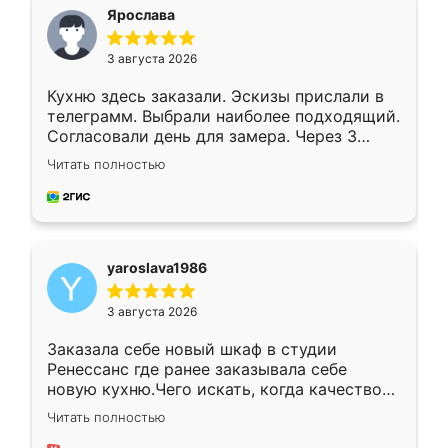
я хотела.
Ярослава
3 августа 2026
Кухню здесь заказали. Эскизы прислали в
телеграмм. Выбрали наиболее подходящий.
Согласовали день для замера. Через 3
недели кухня была уже готова. Остались
Читать полностью
довольны работой. Спасибо Ренессанс
мебель за качественную работу!
yaroslava1986
3 августа 2026
Заказала себе новый шкаф в студии
Ренессанс где ранее заказывала себе
новую кухню.Чего искать, когда качеством
вполне довольна. Служит кухня уже почти
Читать полностью
два года, нареканий нет.