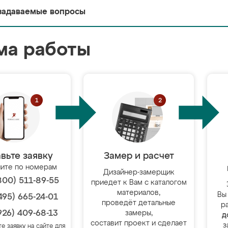
задаваемые вопросы
ма работы
вьте заявку
Замер и расчет
ите по номерам
Дизайнер-замерщик
800) 511-89-55
приедет к Вам с каталогом
материалов,
Вы
495) 665-24-01
проведёт детальные
р
926) 409-68-13
замеры,
д
составит проект и сделает
з
те заявку на сайте для