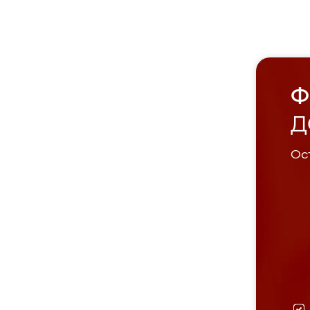
Ф
Д
Ост