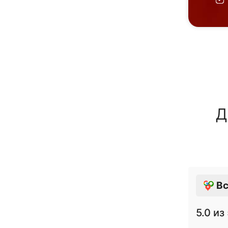
Д
Вс
5.0
из 