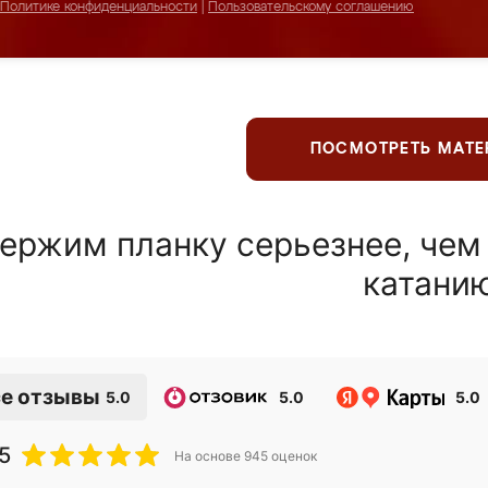
Политике конфиденциальности
|
Пользовательскому соглашению
ПОСМОТРЕТЬ МАТ
ержим планку серьезнее, чем
катани
е отзывы
5.0
5.0
5.0
5
На основе
945
оценок