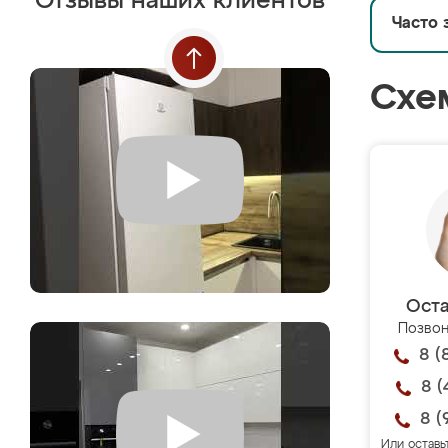
Отзывы наших клиентов
Часто 
Схе
Оста
Позвон
8 (
8 (
8 (
Или оставь