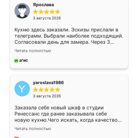
я хотела.
Ярослава
3 августа 2026
Кухню здесь заказали. Эскизы прислали в
телеграмм. Выбрали наиболее подходящий.
Согласовали день для замера. Через 3
недели кухня была уже готова. Остались
Читать полностью
довольны работой. Спасибо Ренессанс
мебель за качественную работу!
yaroslava1986
3 августа 2026
Заказала себе новый шкаф в студии
Ренессанс где ранее заказывала себе
новую кухню.Чего искать, когда качеством
вполне довольна. Служит кухня уже почти
Читать полностью
два года, нареканий нет.