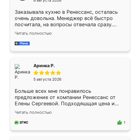
6 августа 2026
мебели буду заказывать только здесь.
Заказывала кухню в Ренессанс, осталась
очень довольна. Менеджер всё быстро
посчитала, на вопросы отвечала сразу.
Замерщик приехал в субботу, подошёл к
Читать полностью
делу со всей ответственностью. Собрали
за день, ребята работали аккуратно, даже
пыли почти не было. Качество отличное,
ящики ходят плавно, ничего не скрипит.
Всё подошло как влитое.
Аринка Р.
5 августа 2026
Больше всех мне понравилось
предложение от компании Ренессанс от
Елены Сергеевой. Подходяшщая цена и
короткие сроки изготовления. Приехавший
Читать полностью
для замера сотрудник Владислав
предложил по моему эскизу самый
1
подходящий вариант шкафа. Немного его
видоизменил, получилось даже лучше, чем