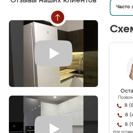
Отзывы наших клиентов
Часто 
Схе
Оста
Позвон
8 (
8 (
8 (
Или оставь