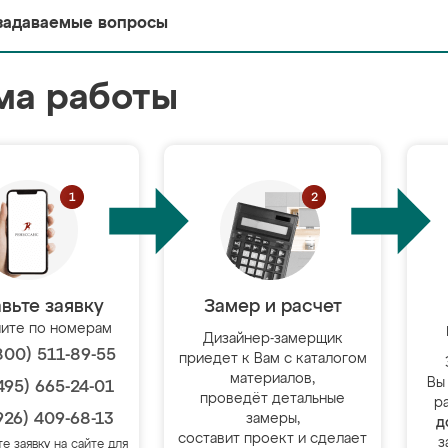
задаваемые вопросы
ма работы
вьте заявку
Замер и расчет
ите по номерам
Дизайнер-замерщик
800) 511-89-55
приедет к Вам с каталогом
материалов,
Вы
495) 665-24-01
проведёт детальные
р
926) 409-68-13
замеры,
д
составит проект и сделает
з
те заявку на сайте для