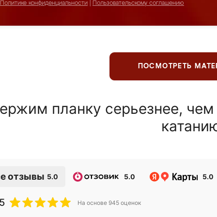
Политике конфиденциальности
|
Пользовательскому соглашению
ПОСМОТРЕТЬ МАТ
ержим планку серьезнее, чем
катани
е отзывы
5.0
5.0
5.0
5
На основе
945
оценок