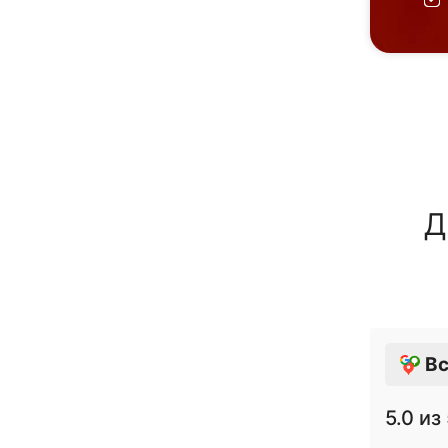
Д
Вс
5.0
из 