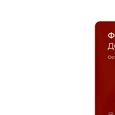
Ф
Д
Ост