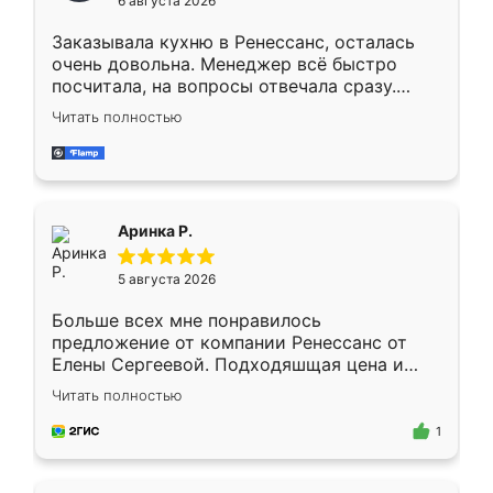
6 августа 2026
мебели буду заказывать только здесь.
Заказывала кухню в Ренессанс, осталась
очень довольна. Менеджер всё быстро
посчитала, на вопросы отвечала сразу.
Замерщик приехал в субботу, подошёл к
Читать полностью
делу со всей ответственностью. Собрали
за день, ребята работали аккуратно, даже
пыли почти не было. Качество отличное,
ящики ходят плавно, ничего не скрипит.
Всё подошло как влитое.
Аринка Р.
5 августа 2026
Больше всех мне понравилось
предложение от компании Ренессанс от
Елены Сергеевой. Подходяшщая цена и
короткие сроки изготовления. Приехавший
Читать полностью
для замера сотрудник Владислав
предложил по моему эскизу самый
1
подходящий вариант шкафа. Немного его
видоизменил, получилось даже лучше, чем