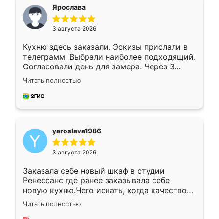
я хотела.
Ярослава
3 августа 2026
Кухню здесь заказали. Эскизы прислали в
телеграмм. Выбрали наиболее подходящий.
Согласовали день для замера. Через 3
недели кухня была уже готова. Остались
Читать полностью
довольны работой. Спасибо Ренессанс
мебель за качественную работу!
yaroslava1986
3 августа 2026
Заказала себе новый шкаф в студии
Ренессанс где ранее заказывала себе
новую кухню.Чего искать, когда качеством
вполне довольна. Служит кухня уже почти
Читать полностью
два года, нареканий нет.