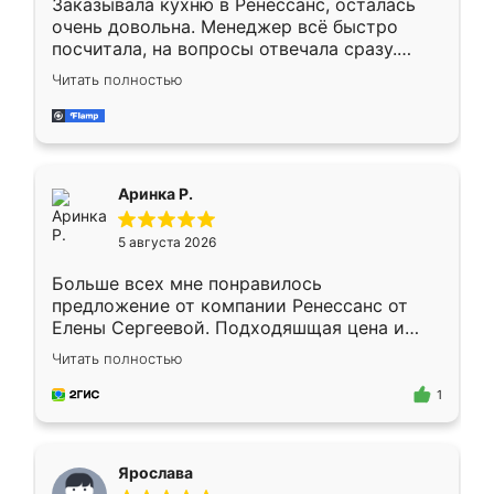
Заказывала кухню в Ренессанс, осталась
очень довольна. Менеджер всё быстро
посчитала, на вопросы отвечала сразу.
Замерщик приехал в субботу, подошёл к
Читать полностью
делу со всей ответственностью. Собрали
за день, ребята работали аккуратно, даже
пыли почти не было. Качество отличное,
ящики ходят плавно, ничего не скрипит.
Всё подошло как влитое.
Аринка Р.
5 августа 2026
Больше всех мне понравилось
предложение от компании Ренессанс от
Елены Сергеевой. Подходяшщая цена и
короткие сроки изготовления. Приехавший
Читать полностью
для замера сотрудник Владислав
предложил по моему эскизу самый
1
подходящий вариант шкафа. Немного его
видоизменил, получилось даже лучше, чем
я хотела.
Ярослава