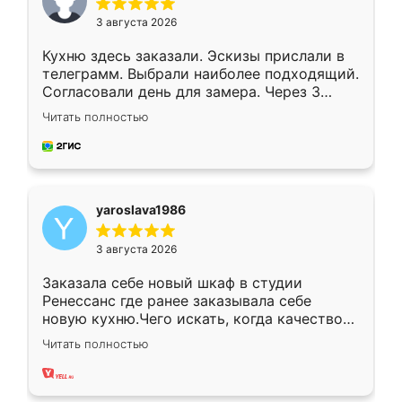
3 августа 2026
Кухню здесь заказали. Эскизы прислали в
телеграмм. Выбрали наиболее подходящий.
Согласовали день для замера. Через 3
недели кухня была уже готова. Остались
Читать полностью
довольны работой. Спасибо Ренессанс
мебель за качественную работу!
yaroslava1986
3 августа 2026
Заказала себе новый шкаф в студии
Ренессанс где ранее заказывала себе
новую кухню.Чего искать, когда качеством
вполне довольна. Служит кухня уже почти
Читать полностью
два года, нареканий нет.