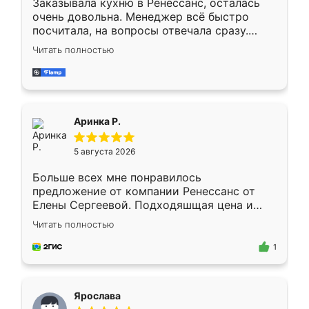
Заказывала кухню в Ренессанс, осталась
очень довольна. Менеджер всё быстро
посчитала, на вопросы отвечала сразу.
Замерщик приехал в субботу, подошёл к
Читать полностью
делу со всей ответственностью. Собрали
за день, ребята работали аккуратно, даже
пыли почти не было. Качество отличное,
ящики ходят плавно, ничего не скрипит.
Всё подошло как влитое.
Аринка Р.
5 августа 2026
Больше всех мне понравилось
предложение от компании Ренессанс от
Елены Сергеевой. Подходяшщая цена и
короткие сроки изготовления. Приехавший
Читать полностью
для замера сотрудник Владислав
предложил по моему эскизу самый
1
подходящий вариант шкафа. Немного его
видоизменил, получилось даже лучше, чем
я хотела.
Ярослава