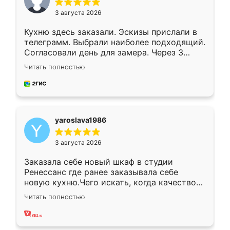
3 августа 2026
Кухню здесь заказали. Эскизы прислали в
телеграмм. Выбрали наиболее подходящий.
Согласовали день для замера. Через 3
недели кухня была уже готова. Остались
Читать полностью
довольны работой. Спасибо Ренессанс
мебель за качественную работу!
yaroslava1986
3 августа 2026
Заказала себе новый шкаф в студии
Ренессанс где ранее заказывала себе
новую кухню.Чего искать, когда качеством
вполне довольна. Служит кухня уже почти
Читать полностью
два года, нареканий нет.