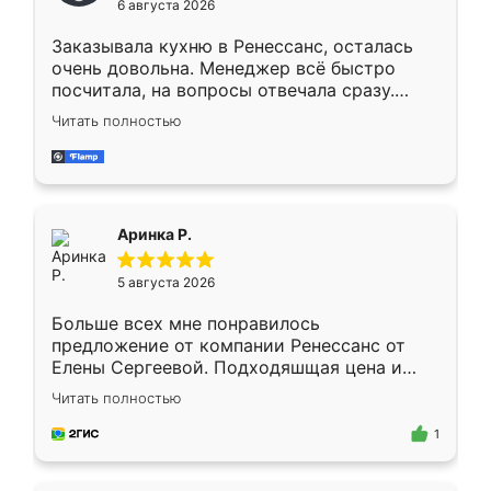
6 августа 2026
мебели буду заказывать только здесь.
Заказывала кухню в Ренессанс, осталась
очень довольна. Менеджер всё быстро
посчитала, на вопросы отвечала сразу.
Замерщик приехал в субботу, подошёл к
Читать полностью
делу со всей ответственностью. Собрали
за день, ребята работали аккуратно, даже
пыли почти не было. Качество отличное,
ящики ходят плавно, ничего не скрипит.
Всё подошло как влитое.
Аринка Р.
5 августа 2026
Больше всех мне понравилось
предложение от компании Ренессанс от
Елены Сергеевой. Подходяшщая цена и
короткие сроки изготовления. Приехавший
Читать полностью
для замера сотрудник Владислав
предложил по моему эскизу самый
1
подходящий вариант шкафа. Немного его
видоизменил, получилось даже лучше, чем