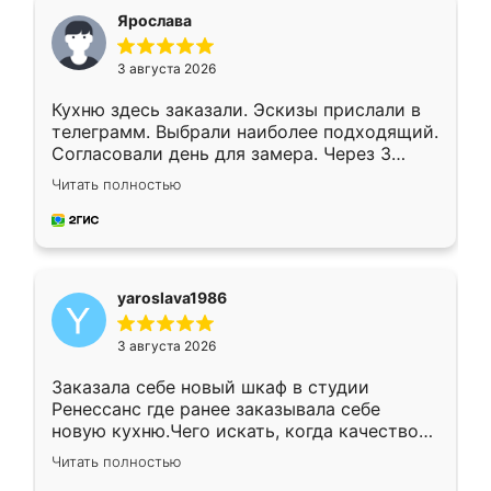
я хотела.
Ярослава
3 августа 2026
Кухню здесь заказали. Эскизы прислали в
телеграмм. Выбрали наиболее подходящий.
Согласовали день для замера. Через 3
недели кухня была уже готова. Остались
Читать полностью
довольны работой. Спасибо Ренессанс
мебель за качественную работу!
yaroslava1986
3 августа 2026
Заказала себе новый шкаф в студии
Ренессанс где ранее заказывала себе
новую кухню.Чего искать, когда качеством
вполне довольна. Служит кухня уже почти
Читать полностью
два года, нареканий нет.