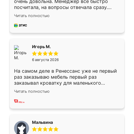
очень довольна. Менеджер всё быстро
посчитала, на вопросы отвечала сразу.
Замерщик приехал в субботу, подошёл к
Читать полностью
делу со всей ответственностью. Собрали
за день, ребята работали аккуратно, даже
пыли почти не было. Качество отличное,
ящики ходят плавно, ничего не скрипит.
Всё подошло как влитое.
Игорь М.
6 августа 2026
На самом деле в Ренессанс уже не первый
раз заказываю мебель первый раз
заказывал кроватку для маленького
ребёнка при его рождении ,во второй раз
Читать полностью
заказал шкаф-купе. По качеству очень
хорошее сборка достаточно быстрая,
также адекватные цены. До этого
сравнивал с разными конкурентами в этом
сегменте ,выбор у конкурентов куда
Мальвина
меньше, здесь же он более разнообразный.
Мне нравится ,если что-то потребуется из