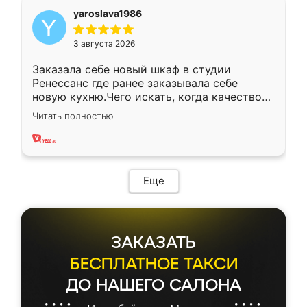
yaroslava1986
3 августа 2026
Заказала себе новый шкаф в студии
Ренессанс где ранее заказывала себе
новую кухню.Чего искать, когда качеством
вполне довольна. Служит кухня уже почти
Читать полностью
два года, нареканий нет.
Еще
ЗАКАЗАТЬ
БЕСПЛАТНОЕ ТАКСИ
ДО НАШЕГО САЛОНА