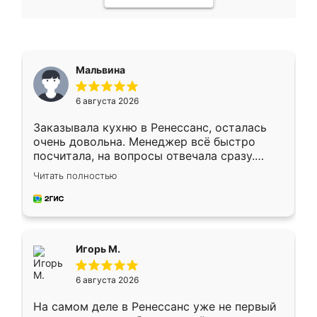
Мальвина
6 августа 2026
Заказывала кухню в Ренессанс, осталась
очень довольна. Менеджер всё быстро
посчитала, на вопросы отвечала сразу.
Замерщик приехал в субботу, подошёл к
Читать полностью
делу со всей ответственностью. Собрали
за день, ребята работали аккуратно, даже
пыли почти не было. Качество отличное,
ящики ходят плавно, ничего не скрипит.
Всё подошло как влитое.
Игорь М.
6 августа 2026
На самом деле в Ренессанс уже не первый