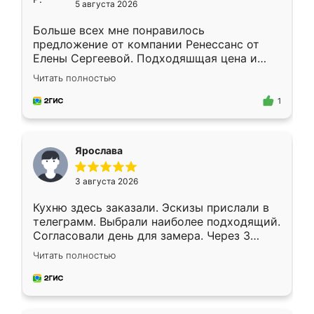
5 августа 2026
Больше всех мне понравилось
предложение от компании Ренессанс от
Елены Сергеевой. Подходяшщая цена и
короткие сроки изготовления. Приехавший
Читать полностью
для замера сотрудник Владислав
предложил по моему эскизу самый
1
подходящий вариант шкафа. Немного его
видоизменил, получилось даже лучше, чем
я хотела.
Ярослава
3 августа 2026
Кухню здесь заказали. Эскизы прислали в
телеграмм. Выбрали наиболее подходящий.
Согласовали день для замера. Через 3
недели кухня была уже готова. Остались
Читать полностью
довольны работой. Спасибо Ренессанс
мебель за качественную работу!