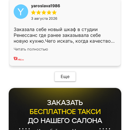
yaroslava1986
3 августа 2026
Заказала себе новый шкаф в студии
Ренессанс где ранее заказывала себе
новую кухню.Чего искать, когда качеством
вполне довольна. Служит кухня уже почти
Читать полностью
два года, нареканий нет.
Еще
ЗАКАЗАТЬ
БЕСПЛАТНОЕ ТАКСИ
ДО НАШЕГО САЛОНА