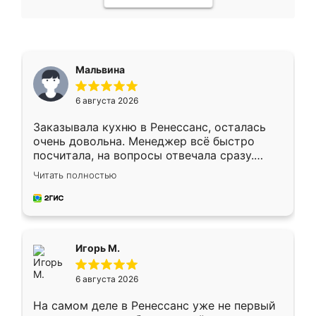
Мальвина
6 августа 2026
Заказывала кухню в Ренессанс, осталась
очень довольна. Менеджер всё быстро
посчитала, на вопросы отвечала сразу.
Замерщик приехал в субботу, подошёл к
Читать полностью
делу со всей ответственностью. Собрали
за день, ребята работали аккуратно, даже
пыли почти не было. Качество отличное,
ящики ходят плавно, ничего не скрипит.
Всё подошло как влитое.
Игорь М.
6 августа 2026
На самом деле в Ренессанс уже не первый