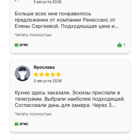
5 августа 2026
Больше всех мне понравилось
предложение от компании Ренессанс от
Елены Сергеевой. Подходяшщая цена и
короткие сроки изготовления. Приехавший
Читать полностью
для замера сотрудник Владислав
предложил по моему эскизу самый
1
подходящий вариант шкафа. Немного его
видоизменил, получилось даже лучше, чем
я хотела.
Ярослава
3 августа 2026
Кухню здесь заказали. Эскизы прислали в
телеграмм. Выбрали наиболее подходящий.
Согласовали день для замера. Через 3
недели кухня была уже готова. Остались
Читать полностью
довольны работой. Спасибо Ренессанс
мебель за качественную работу!