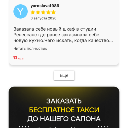
yaroslava1986
3 августа 2026
Заказала себе новый шкаф в студии
Ренессанс где ранее заказывала себе
новую кухню.Чего искать, когда качеством
вполне довольна. Служит кухня уже почти
Читать полностью
два года, нареканий нет.
Еще
ЗАКАЗАТЬ
БЕСПЛАТНОЕ ТАКСИ
ДО НАШЕГО САЛОНА