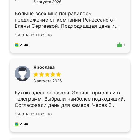
5 августа 2026
Больше всех мне понравилось
предложение от компании Ренессанс от
Елены Сергеевой. Подходяшщая цена и
короткие сроки изготовления. Приехавший
Читать полностью
для замера сотрудник Владислав
предложил по моему эскизу самый
1
подходящий вариант шкафа. Немного его
видоизменил, получилось даже лучше, чем
я хотела.
Ярослава
3 августа 2026
Кухню здесь заказали. Эскизы прислали в
телеграмм. Выбрали наиболее подходящий.
Согласовали день для замера. Через 3
недели кухня была уже готова. Остались
Читать полностью
довольны работой. Спасибо Ренессанс
мебель за качественную работу!