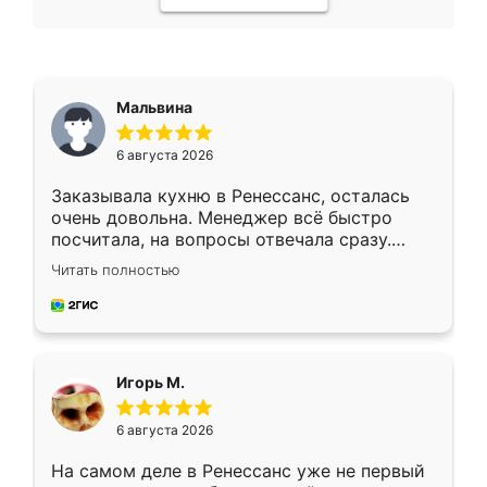
Мальвина
6 августа 2026
Заказывала кухню в Ренессанс, осталась
очень довольна. Менеджер всё быстро
посчитала, на вопросы отвечала сразу.
Замерщик приехал в субботу, подошёл к
Читать полностью
делу со всей ответственностью. Собрали
за день, ребята работали аккуратно, даже
пыли почти не было. Качество отличное,
ящики ходят плавно, ничего не скрипит.
Всё подошло как влитое.
Игорь М.
6 августа 2026
На самом деле в Ренессанс уже не первый