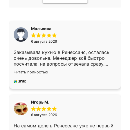
Мальвина
6 августа 2026
Заказывала кухню в Ренессанс, осталась
очень довольна. Менеджер всё быстро
посчитала, на вопросы отвечала сразу.
Замерщик приехал в субботу, подошёл к
Читать полностью
делу со всей ответственностью. Собрали
за день, ребята работали аккуратно, даже
пыли почти не было. Качество отличное,
ящики ходят плавно, ничего не скрипит.
Всё подошло как влитое.
Игорь М.
6 августа 2026
На самом деле в Ренессанс уже не первый