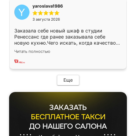
yaroslava1986
3 августа 2026
Заказала себе новый шкаф в студии
Ренессанс где ранее заказывала себе
новую кухню.Чего искать, когда качеством
вполне довольна. Служит кухня уже почти
Читать полностью
два года, нареканий нет.
Еще
ЗАКАЗАТЬ
БЕСПЛАТНОЕ ТАКСИ
ДО НАШЕГО САЛОНА