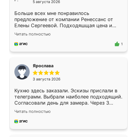
5 августа 2026
Больше всех мне понравилось
предложение от компании Ренессанс от
Елены Сергеевой. Подходяшщая цена и
короткие сроки изготовления. Приехавший
Читать полностью
для замера сотрудник Владислав
предложил по моему эскизу самый
1
подходящий вариант шкафа. Немного его
видоизменил, получилось даже лучше, чем
я хотела.
Ярослава
3 августа 2026
Кухню здесь заказали. Эскизы прислали в
телеграмм. Выбрали наиболее подходящий.
Согласовали день для замера. Через 3
недели кухня была уже готова. Остались
Читать полностью
довольны работой. Спасибо Ренессанс
мебель за качественную работу!