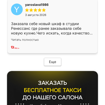
yaroslava1986
3 августа 2026
Заказала себе новый шкаф в студии
Ренессанс где ранее заказывала себе
новую кухню.Чего искать, когда качеством
вполне довольна. Служит кухня уже почти
Читать полностью
два года, нареканий нет.
Еще
ЗАКАЗАТЬ
БЕСПЛАТНОЕ ТАКСИ
ДО НАШЕГО САЛОНА