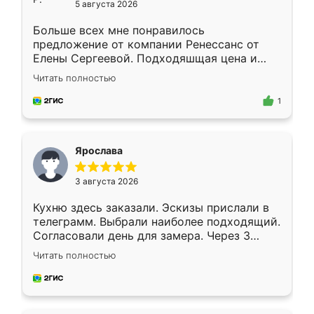
5 августа 2026
Больше всех мне понравилось
предложение от компании Ренессанс от
Елены Сергеевой. Подходяшщая цена и
короткие сроки изготовления. Приехавший
Читать полностью
для замера сотрудник Владислав
предложил по моему эскизу самый
1
подходящий вариант шкафа. Немного его
видоизменил, получилось даже лучше, чем
я хотела.
Ярослава
3 августа 2026
Кухню здесь заказали. Эскизы прислали в
телеграмм. Выбрали наиболее подходящий.
Согласовали день для замера. Через 3
недели кухня была уже готова. Остались
Читать полностью
довольны работой. Спасибо Ренессанс
мебель за качественную работу!