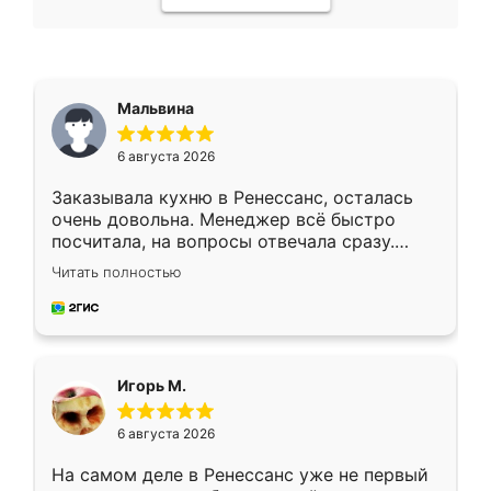
Мальвина
6 августа 2026
Заказывала кухню в Ренессанс, осталась
очень довольна. Менеджер всё быстро
посчитала, на вопросы отвечала сразу.
Замерщик приехал в субботу, подошёл к
Читать полностью
делу со всей ответственностью. Собрали
за день, ребята работали аккуратно, даже
пыли почти не было. Качество отличное,
ящики ходят плавно, ничего не скрипит.
Всё подошло как влитое.
Игорь М.
6 августа 2026
На самом деле в Ренессанс уже не первый