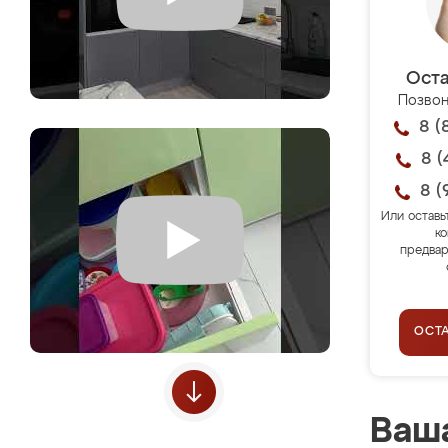
Оста
Позвон
8 (
8 (
8 (
Или оставь
ко
предвар
ОСТ
Ваша