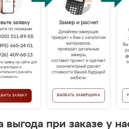
вьте заявку
Замер и расчет
ите по номерам
Дизайнер-замерщик
800) 511-89-55
приедет к Вам с каталогом
материалов,
Вы
495) 665-24-01
проведёт детальные
р
926) 409-68-13
замеры,
д
составит проект и сделает
з
те заявку на сайте для
окончательный расчёт
нсультации и
стоимости Вашей будущей
ительного расчёта
стоимости.
мебели.
ВЫЗВАТЬ ЗАМЕРЩИКА
АВИТЬ ЗАЯВКУ
 выгода при заказе у на