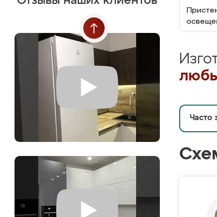
Отзывы наших клиентов
Пристен
освеще
Изго
любы
Часто 
Схе