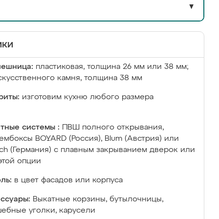
▼
ики
лешница:
пластиковая, толщина 26 мм или 38 мм;
скусственного камня, толщина 38 мм
риты:
изготовим кухню любого размера
тные системы :
ПВШ полного открывания,
ембоксы BOYARD (Россия), Blum (Австрия) или
ich (Германия) с плавным закрыванием дверок или
этой опции
ль:
в цвет фасадов или корпуса
ссуары:
Выкатные корзины, бутылочницы,
ебные уголки, карусели