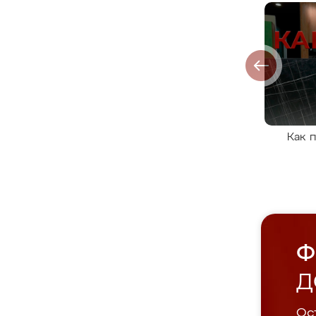
Как 
Ф
Д
Ост