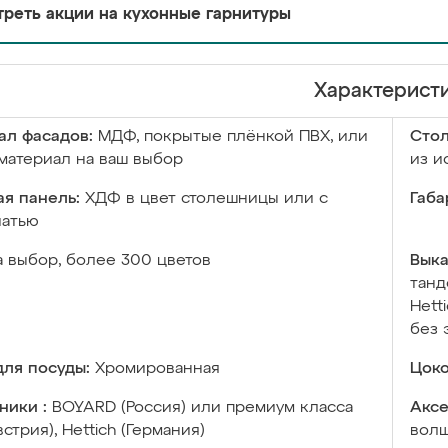
реть акции на кухонные гарнитуры
Характерист
ал фасадов:
МДФ, покрытые плёнкой ПВХ, или
Сто
материал на ваш выбор
из и
я панель:
ХДФ в цвет столешницы или с
Габа
чатью
а выбор, более 300 цветов
Выка
танд
Hett
без 
ля посуды:
Хромированная
Цоко
ники :
BOYARD (Россия) или премиум класса
Аксе
встрия), Hettich (Германия)
волш