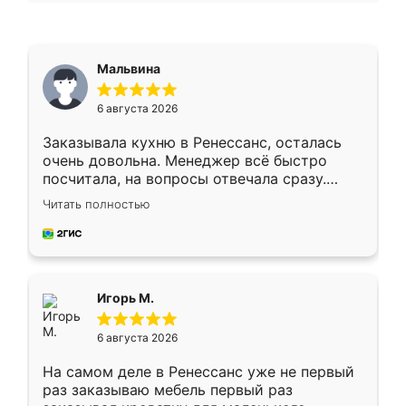
Мальвина
6 августа 2026
Заказывала кухню в Ренессанс, осталась
очень довольна. Менеджер всё быстро
посчитала, на вопросы отвечала сразу.
Замерщик приехал в субботу, подошёл к
Читать полностью
делу со всей ответственностью. Собрали
за день, ребята работали аккуратно, даже
пыли почти не было. Качество отличное,
ящики ходят плавно, ничего не скрипит.
Всё подошло как влитое.
Игорь М.
6 августа 2026
На самом деле в Ренессанс уже не первый
раз заказываю мебель первый раз