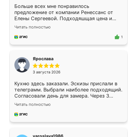
Больше всех мне понравилось
предложение от компании Ренессанс от
Елены Сергеевой. Подходяшщая цена и
короткие сроки изготовления. Приехавший
Читать полностью
для замера сотрудник Владислав
предложил по моему эскизу самый
1
подходящий вариант шкафа. Немного его
видоизменил, получилось даже лучше, чем
я хотела.
Ярослава
3 августа 2026
Кухню здесь заказали. Эскизы прислали в
телеграмм. Выбрали наиболее подходящий.
Согласовали день для замера. Через 3
недели кухня была уже готова. Остались
Читать полностью
довольны работой. Спасибо Ренессанс
мебель за качественную работу!
yaroslava1986