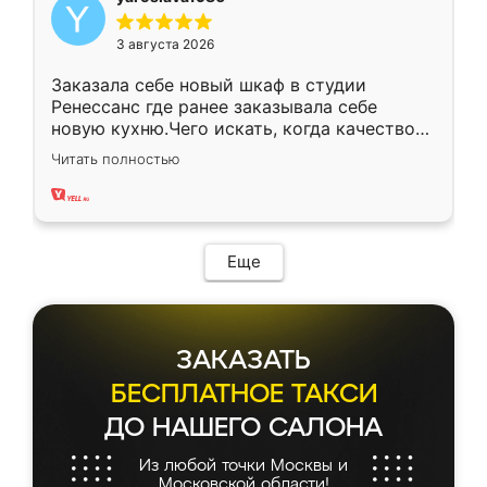
3 августа 2026
Заказала себе новый шкаф в студии
Ренессанс где ранее заказывала себе
новую кухню.Чего искать, когда качеством
вполне довольна. Служит кухня уже почти
Читать полностью
два года, нареканий нет.
Еще
ЗАКАЗАТЬ
БЕСПЛАТНОЕ ТАКСИ
ДО НАШЕГО САЛОНА
Из любой точки Москвы и
Московской области!