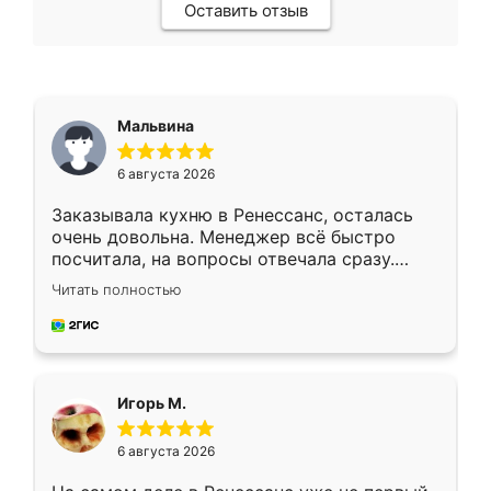
Оставить отзыв
Мальвина
6 августа 2026
Заказывала кухню в Ренессанс, осталась
очень довольна. Менеджер всё быстро
посчитала, на вопросы отвечала сразу.
Замерщик приехал в субботу, подошёл к
Читать полностью
делу со всей ответственностью. Собрали
за день, ребята работали аккуратно, даже
пыли почти не было. Качество отличное,
ящики ходят плавно, ничего не скрипит.
Всё подошло как влитое.
Игорь М.
6 августа 2026