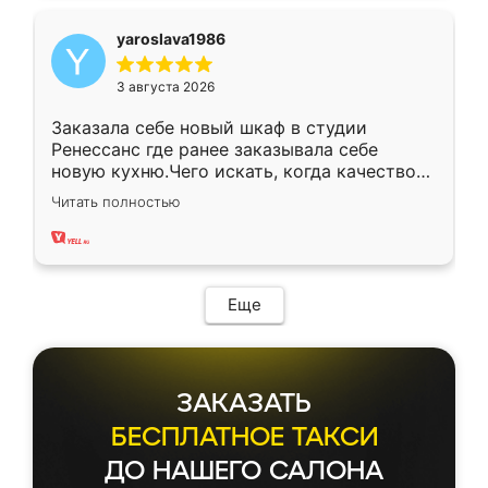
yaroslava1986
3 августа 2026
Заказала себе новый шкаф в студии
Ренессанс где ранее заказывала себе
новую кухню.Чего искать, когда качеством
вполне довольна. Служит кухня уже почти
Читать полностью
два года, нареканий нет.
Еще
ЗАКАЗАТЬ
БЕСПЛАТНОЕ ТАКСИ
ДО НАШЕГО САЛОНА