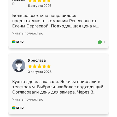
5 августа 2026
Больше всех мне понравилось
предложение от компании Ренессанс от
Елены Сергеевой. Подходяшщая цена и
короткие сроки изготовления. Приехавший
Читать полностью
для замера сотрудник Владислав
предложил по моему эскизу самый
1
подходящий вариант шкафа. Немного его
видоизменил, получилось даже лучше, чем
я хотела.
Ярослава
3 августа 2026
Кухню здесь заказали. Эскизы прислали в
телеграмм. Выбрали наиболее подходящий.
Согласовали день для замера. Через 3
недели кухня была уже готова. Остались
Читать полностью
довольны работой. Спасибо Ренессанс
мебель за качественную работу!