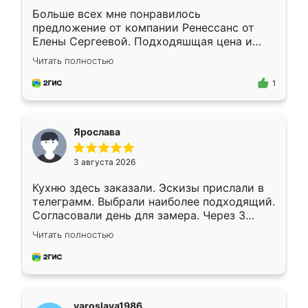
Больше всех мне понравилось
предложение от компании Ренессанс от
Елены Сергеевой. Подходяшщая цена и
короткие сроки изготовления. Приехавший
Читать полностью
для замера сотрудник Владислав
предложил по моему эскизу самый
1
подходящий вариант шкафа. Немного его
видоизменил, получилось даже лучше, чем
я хотела.
Ярослава
3 августа 2026
Кухню здесь заказали. Эскизы прислали в
телеграмм. Выбрали наиболее подходящий.
Согласовали день для замера. Через 3
недели кухня была уже готова. Остались
Читать полностью
довольны работой. Спасибо Ренессанс
мебель за качественную работу!
yaroslava1986