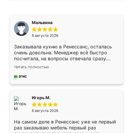
Мальвина
6 августа 2026
Заказывала кухню в Ренессанс, осталась
очень довольна. Менеджер всё быстро
посчитала, на вопросы отвечала сразу.
Замерщик приехал в субботу, подошёл к
Читать полностью
делу со всей ответственностью. Собрали
за день, ребята работали аккуратно, даже
пыли почти не было. Качество отличное,
ящики ходят плавно, ничего не скрипит.
Всё подошло как влитое.
Игорь М.
6 августа 2026
На самом деле в Ренессанс уже не первый
раз заказываю мебель первый раз