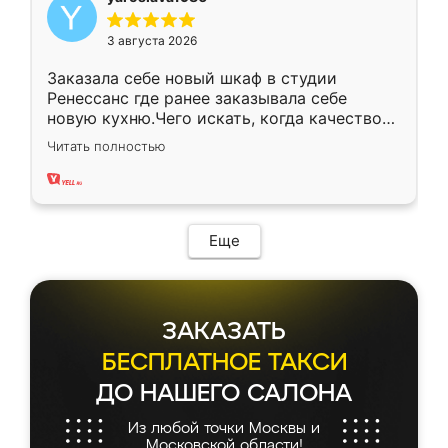
3 августа 2026
Заказала себе новый шкаф в студии
Ренессанс где ранее заказывала себе
новую кухню.Чего искать, когда качеством
вполне довольна. Служит кухня уже почти
Читать полностью
два года, нареканий нет.
Еще
ЗАКАЗАТЬ
БЕСПЛАТНОЕ ТАКСИ
ДО НАШЕГО САЛОНА
Из любой точки Москвы и
Московской области!