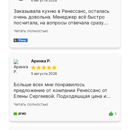
6 августа 2026
мебели буду заказывать только здесь.
Заказывала кухню в Ренессанс, осталась
очень довольна. Менеджер всё быстро
посчитала, на вопросы отвечала сразу.
Замерщик приехал в субботу, подошёл к
Читать полностью
делу со всей ответственностью. Собрали
за день, ребята работали аккуратно, даже
пыли почти не было. Качество отличное,
ящики ходят плавно, ничего не скрипит.
Всё подошло как влитое.
Аринка Р.
5 августа 2026
Больше всех мне понравилось
предложение от компании Ренессанс от
Елены Сергеевой. Подходяшщая цена и
короткие сроки изготовления. Приехавший
Читать полностью
для замера сотрудник Владислав
предложил по моему эскизу самый
1
подходящий вариант шкафа. Немного его
видоизменил, получилось даже лучше, чем