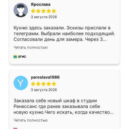
я хотела.
Ярослава
3 августа 2026
Кухню здесь заказали. Эскизы прислали в
телеграмм. Выбрали наиболее подходящий.
Согласовали день для замера. Через 3
недели кухня была уже готова. Остались
Читать полностью
довольны работой. Спасибо Ренессанс
мебель за качественную работу!
yaroslava1986
3 августа 2026
Заказала себе новый шкаф в студии
Ренессанс где ранее заказывала себе
новую кухню.Чего искать, когда качеством
вполне довольна. Служит кухня уже почти
Читать полностью
два года, нареканий нет.