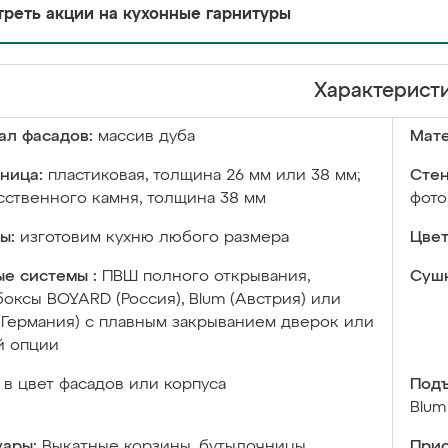
реть акции на кухонные гарнитуры
Характерист
ал фасадов:
массив дуба
Мате
ница:
пластиковая, толщина 26 мм или 38 мм;
Стен
сственного камня, толщина 38 мм
фото
ы:
изготовим кухню любого размера
Цвет
е системы :
ПВШ полного открывания,
Сушк
оксы BOYARD (Россия), Blum (Австрия) или
 (Германия) с плавным закрыванием дверок или
й опции
в цвет фасадов или корпуса
Подъ
Blum
уары:
Выкатные корзины, бутылочницы,
Прис