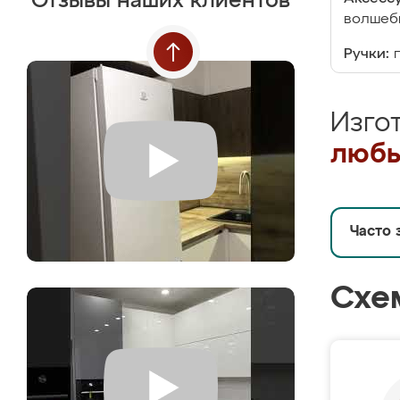
Отзывы наших клиентов
волшебн
Ручки:
Изго
любы
Часто 
Схе