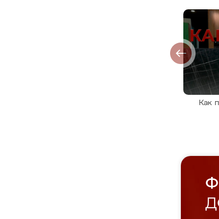
Как 
Ф
Д