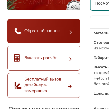
Посмот
Обратный звонок
Матери
Столеш
из иску
Заказать расчёт
Габарит
Выкатны
тандемб
Hettich
Бесплатный вызов
без это
дизайнера-
замерщика
Цоколь:
Аксесс