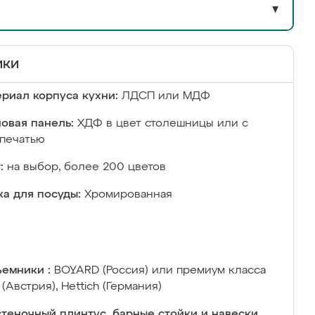
▼
ики
риал корпуса кухни:
ЛДСП или МДФ
овая панель:
ХДФ в цвет столешницы или с
печатью
:
на выбор, более 200 цветов
а для посуды:
Хромированная
емники :
BOYARD (Россия) или премиум класса
 (Австрия), Hettich (Германия)
теночный плинтус, барные стойки и навески,