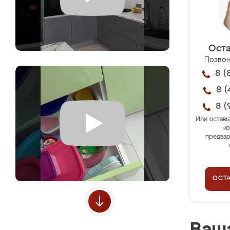
Оста
Позвон
8 (
8 (
8 (
Или оставь
ко
предвар
ОСТ