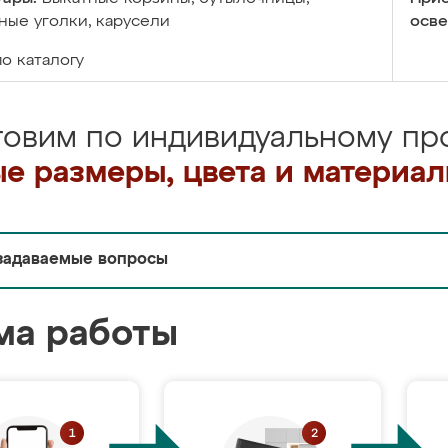
ые уголки, карусели
осве
по каталогу
товим по индивидуальному про
е размеры, цвета и материа
задаваемые вопросы
ма работы