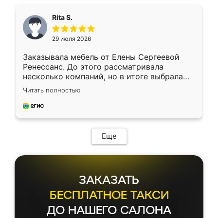
Rita S.
29 июля 2026
Заказывала мебель от Елены Сергеевой
Ренессанс. До этого рассматривала
несколько компаний, но в итоге выбрала
эту. Сначала обговорили условия, потом
Читать полностью
приехал замерщик, всё спокойно объяснил
и снял размеры. Изготовили в срок, с
доставкой тоже никаких проблем не
возникло. Сборку выполнили аккуратно,
мебель сразу встала на свое место без
Еще
каких-либо доработок. Качеством осталась
довольна, все выглядит так, как и ожидала.
ЗАКАЗАТЬ
БЕСПЛАТНОЕ ТАКСИ
ДО НАШЕГО САЛОНА