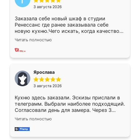
3 августа 2026
Заказала себе новый шкаф в студии
Ренессанс где ранее заказывала себе
новую кухню.Чего искать, когда качеством
вполне довольна. Служит кухня уже почти
Читать полностью
два года, нареканий нет.
Ярослава
3 августа 2026
Кухню здесь заказали. Эскизы прислали в
телеграмм. Выбрали наиболее подходящий.
Согласовали день для замера. Через 3
недели кухня была уже готова. Остались
Читать полностью
довольны работой. Спасибо Ренессанс
мебель за качественную работу!