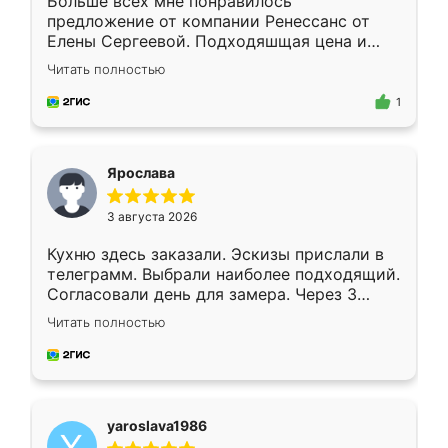
Больше всех мне понравилось
предложение от компании Ренессанс от
Елены Сергеевой. Подходяшщая цена и
короткие сроки изготовления. Приехавший
Читать полностью
для замера сотрудник Владислав
предложил по моему эскизу самый
1
подходящий вариант шкафа. Немного его
видоизменил, получилось даже лучше, чем
я хотела.
Ярослава
3 августа 2026
Кухню здесь заказали. Эскизы прислали в
телеграмм. Выбрали наиболее подходящий.
Согласовали день для замера. Через 3
недели кухня была уже готова. Остались
Читать полностью
довольны работой. Спасибо Ренессанс
мебель за качественную работу!
yaroslava1986