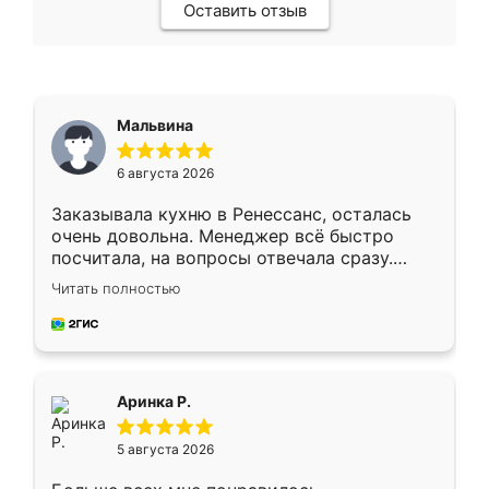
Оставить отзыв
Мальвина
6 августа 2026
Заказывала кухню в Ренессанс, осталась
очень довольна. Менеджер всё быстро
посчитала, на вопросы отвечала сразу.
Замерщик приехал в субботу, подошёл к
Читать полностью
делу со всей ответственностью. Собрали
за день, ребята работали аккуратно, даже
пыли почти не было. Качество отличное,
ящики ходят плавно, ничего не скрипит.
Всё подошло как влитое.
Аринка Р.
5 августа 2026