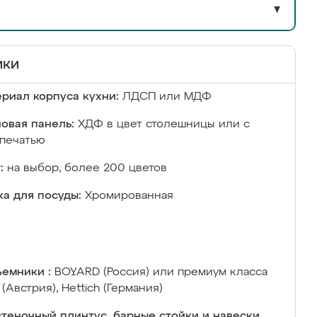
▼
ики
риал корпуса кухни:
ЛДСП или МДФ
овая панель:
ХДФ в цвет столешницы или с
печатью
:
на выбор, более 200 цветов
а для посуды:
Хромированная
емники :
BOYARD (Россия) или премиум класса
 (Австрия), Hettich (Германия)
теночный плинтус, барные стойки и навески,