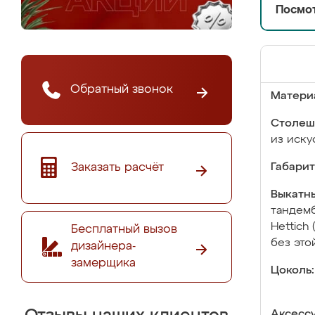
Посмот
Обратный звонок
Матери
Столеш
из иску
Заказать расчёт
Габарит
Выкатны
тандемб
Hettich
Бесплатный вызов
без это
дизайнера-
замерщика
Цоколь:
Аксесс