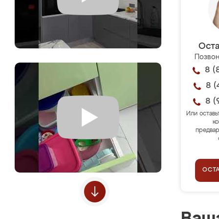
Оста
Позвон
8 (
8 (
8 (
Или оставь
ко
предвар
ОСТ