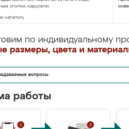
ые уголки, карусели
осве
по каталогу
товим по индивидуальному про
е размеры, цвета и материа
задаваемые вопросы
ма работы