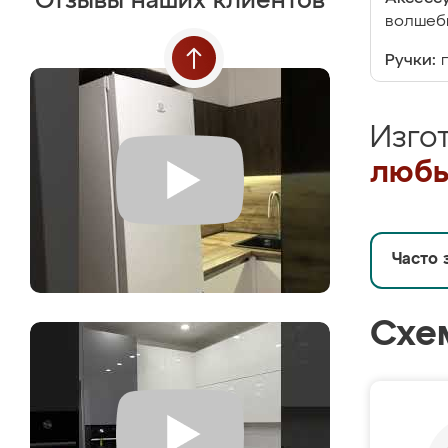
Отзывы наших клиентов
волшебн
Ручки:
Изго
любы
Часто 
Схе