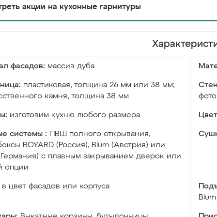
реть акции на кухонные гарнитуры
Характерист
ал фасадов:
массив дуба
Мате
ница:
пластиковая, толщина 26 мм или 38 мм;
Стен
сственного камня, толщина 38 мм
фото
ы:
изготовим кухню любого размера
Цвет
е системы :
ПВШ полного открывания,
Сушк
оксы BOYARD (Россия), Blum (Австрия) или
 (Германия) с плавным закрыванием дверок или
й опции
в цвет фасадов или корпуса
Подъ
Blum
уары:
Выкатные корзины, бутылочницы,
Прис