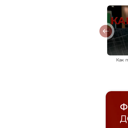
Как 
Ф
Д