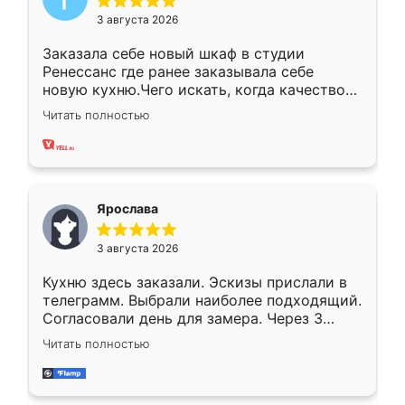
3 августа 2026
Заказала себе новый шкаф в студии
Ренессанс где ранее заказывала себе
новую кухню.Чего искать, когда качеством
вполне довольна. Служит кухня уже почти
Читать полностью
два года, нареканий нет.
Ярослава
3 августа 2026
Кухню здесь заказали. Эскизы прислали в
телеграмм. Выбрали наиболее подходящий.
Согласовали день для замера. Через 3
недели кухня была уже готова. Остались
Читать полностью
довольны работой. Спасибо Ренессанс
мебель за качественную работу!