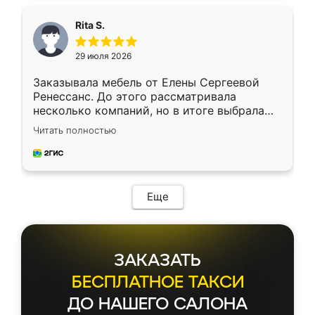
Rita S.
29 июля 2026
Заказывала мебель от Елены Сергеевой
Ренессанс. До этого рассматривала
несколько компаний, но в итоге выбрала
эту. Сначала обговорили условия, потом
Читать полностью
приехал замерщик, всё спокойно объяснил
и снял размеры. Изготовили в срок, с
доставкой тоже никаких проблем не
возникло. Сборку выполнили аккуратно,
мебель сразу встала на свое место без
Еще
каких-либо доработок. Качеством осталась
довольна, все выглядит так, как и ожидала.
ЗАКАЗАТЬ
БЕСПЛАТНОЕ ТАКСИ
ДО НАШЕГО САЛОНА