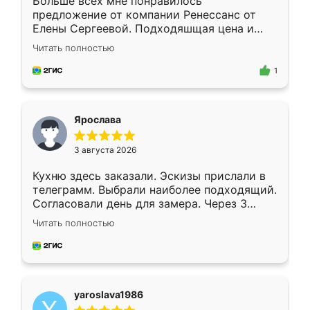
Больше всех мне понравилось
предложение от компании Ренессанс от
Елены Сергеевой. Подходяшщая цена и
короткие сроки изготовления. Приехавший
Читать полностью
для замера сотрудник Владислав
предложил по моему эскизу самый
1
подходящий вариант шкафа. Немного его
видоизменил, получилось даже лучше, чем
я хотела.
Ярослава
3 августа 2026
Кухню здесь заказали. Эскизы прислали в
телеграмм. Выбрали наиболее подходящий.
Согласовали день для замера. Через 3
недели кухня была уже готова. Остались
Читать полностью
довольны работой. Спасибо Ренессанс
мебель за качественную работу!
yaroslava1986