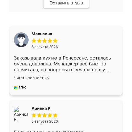
Оставить отзыв
Мальвина
6 августа 2026
Заказывала кухню в Ренессанс, осталась
очень довольна. Менеджер всё быстро
посчитала, на вопросы отвечала сразу.
Замерщик приехал в субботу, подошёл к
Читать полностью
делу со всей ответственностью. Собрали
за день, ребята работали аккуратно, даже
пыли почти не было. Качество отличное,
ящики ходят плавно, ничего не скрипит.
Всё подошло как влитое.
Аринка Р.
5 августа 2026