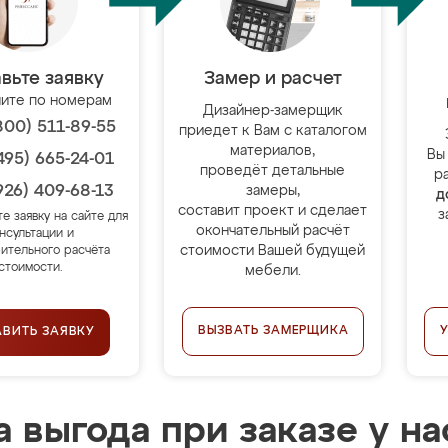
вьте заявку
Замер и расчет
ите по номерам
Дизайнер-замерщик
800) 511-89-55
приедет к Вам с каталогом
материалов,
Вы
495) 665-24-01
проведёт детальные
р
926) 409-68-13
замеры,
д
составит проект и сделает
з
те заявку на сайте для
окончательный расчёт
нсультации и
стоимости Вашей будущей
ительного расчёта
стоимости.
мебели.
ВЫЗВАТЬ ЗАМЕРЩИКА
АВИТЬ ЗАЯВКУ
 выгода при заказе у на