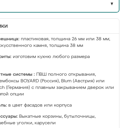
▼
ики
лешница:
пластиковая, толщина 26 мм или 38 мм;
скусственного камня, толщина 38 мм
риты:
изготовим кухню любого размера
тные системы :
ПВШ полного открывания,
ембоксы BOYARD (Россия), Blum (Австрия) или
ich (Германия) с плавным закрыванием дверок или
этой опции
ль:
в цвет фасадов или корпуса
ссуары:
Выкатные корзины, бутылочницы,
ебные уголки, карусели