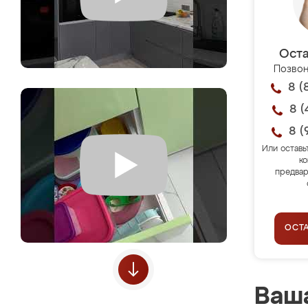
Оста
Позвон
8 (
8 (
8 (
Или оставь
ко
предвар
ОСТ
Ваша