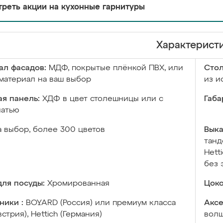
реть акции на кухонные гарнитуры
Характерист
ал фасадов:
МДФ, покрытые плёнкой ПВХ, или
Сто
материал на ваш выбор
из и
я панель:
ХДФ в цвет столешницы или с
Габа
чатью
а выбор, более 300 цветов
Выка
танд
Hett
без 
ля посуды:
Хромированная
Цоко
ники :
BOYARD (Россия) или премиум класса
Аксе
встрия), Hettich (Германия)
волш