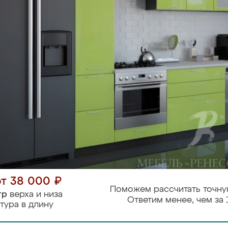
от 38 000 ₽
Поможем рассчитать точну
тр
верха и низа
Ответим менее, чем за 
тура в длину