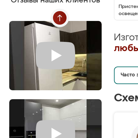
Отзывы наших клиентов
Пристен
освеще
Изго
любы
Часто 
Схе