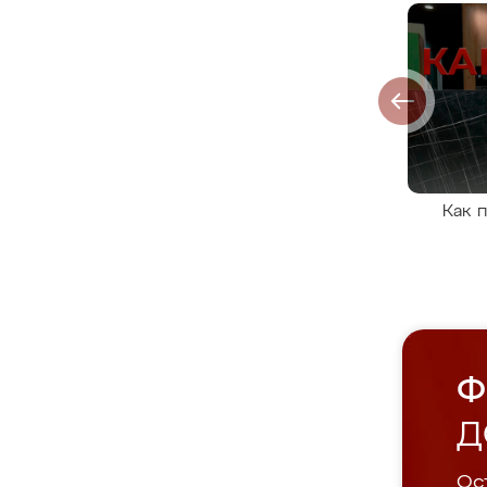
Как 
Ф
Д
Ост