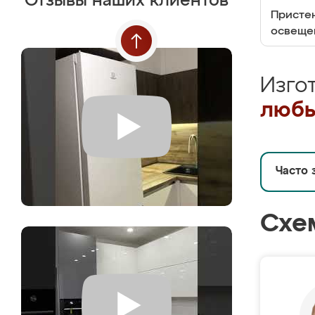
Отзывы наших клиентов
Пристен
освеще
Изго
любы
Часто 
Схе