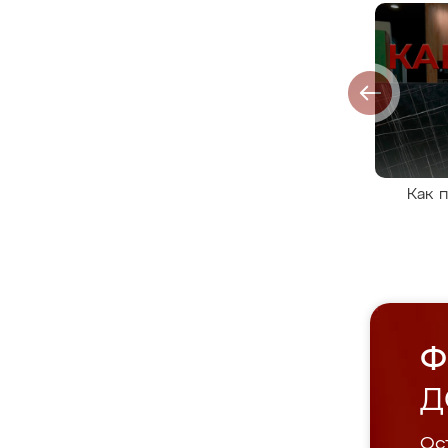
Как 
Ф
Д
Ост