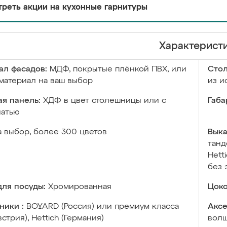
реть акции на кухонные гарнитуры
Характерист
ал фасадов:
МДФ, покрытые плёнкой ПВХ, или
Сто
материал на ваш выбор
из и
я панель:
ХДФ в цвет столешницы или с
Габа
чатью
а выбор, более 300 цветов
Выка
танд
Hett
без 
ля посуды:
Хромированная
Цоко
ники :
BOYARD (Россия) или премиум класса
Аксе
встрия), Hettich (Германия)
волш