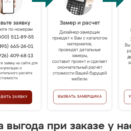
вьте заявку
Замер и расчет
ите по номерам
Дизайнер-замерщик
800) 511-89-55
приедет к Вам с каталогом
материалов,
Вы
495) 665-24-01
проведёт детальные
р
926) 409-68-13
замеры,
д
составит проект и сделает
з
те заявку на сайте для
окончательный расчёт
нсультации и
стоимости Вашей будущей
ительного расчёта
стоимости.
мебели.
ВЫЗВАТЬ ЗАМЕРЩИКА
АВИТЬ ЗАЯВКУ
 выгода при заказе у на