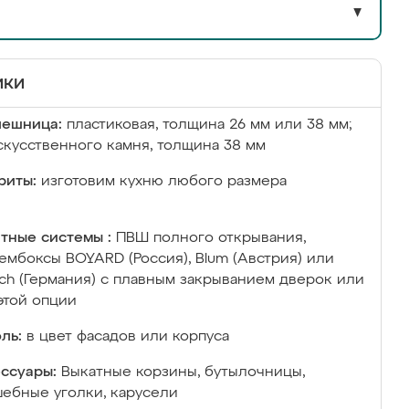
▼
ики
лешница:
пластиковая, толщина 26 мм или 38 мм;
скусственного камня, толщина 38 мм
риты:
изготовим кухню любого размера
тные системы :
ПВШ полного открывания,
ембоксы BOYARD (Россия), Blum (Австрия) или
ich (Германия) с плавным закрыванием дверок или
этой опции
ль:
в цвет фасадов или корпуса
ссуары:
Выкатные корзины, бутылочницы,
ебные уголки, карусели