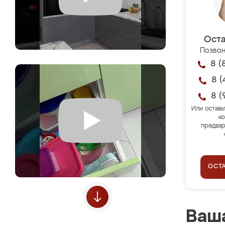
Оста
Позвон
8 (
8 (
8 (
Или оставь
ко
предвар
ОСТ
Ваша