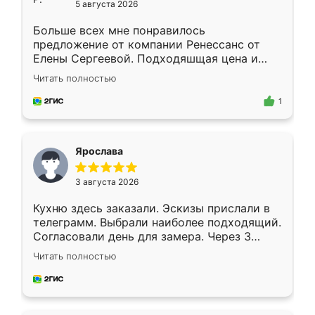
5 августа 2026
Больше всех мне понравилось
предложение от компании Ренессанс от
Елены Сергеевой. Подходяшщая цена и
короткие сроки изготовления. Приехавший
Читать полностью
для замера сотрудник Владислав
предложил по моему эскизу самый
1
подходящий вариант шкафа. Немного его
видоизменил, получилось даже лучше, чем
я хотела.
Ярослава
3 августа 2026
Кухню здесь заказали. Эскизы прислали в
телеграмм. Выбрали наиболее подходящий.
Согласовали день для замера. Через 3
недели кухня была уже готова. Остались
Читать полностью
довольны работой. Спасибо Ренессанс
мебель за качественную работу!