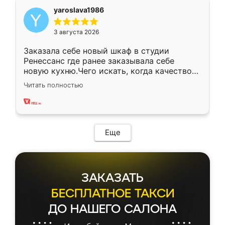
yaroslava1986
3 августа 2026
Заказала себе новый шкаф в студии
Ренессанс где ранее заказывала себе
новую кухню.Чего искать, когда качеством
вполне довольна. Служит кухня уже почти
Читать полностью
два года, нареканий нет.
Еще
ЗАКАЗАТЬ
БЕСПЛАТНОЕ ТАКСИ
ДО НАШЕГО САЛОНА