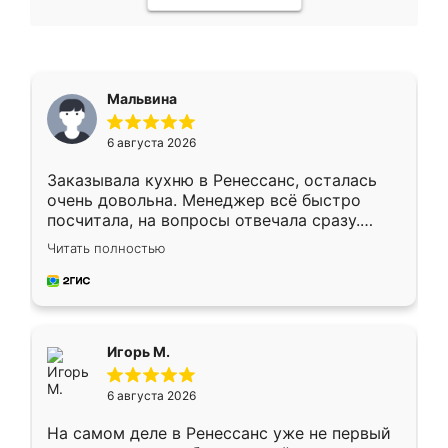
Мальвина
6 августа 2026
Заказывала кухню в Ренессанс, осталась
очень довольна. Менеджер всё быстро
посчитала, на вопросы отвечала сразу.
Замерщик приехал в субботу, подошёл к
Читать полностью
делу со всей ответственностью. Собрали
за день, ребята работали аккуратно, даже
пыли почти не было. Качество отличное,
ящики ходят плавно, ничего не скрипит.
Всё подошло как влитое.
Игорь М.
6 августа 2026
На самом деле в Ренессанс уже не первый