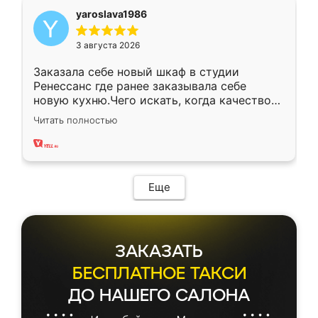
yaroslava1986
3 августа 2026
Заказала себе новый шкаф в студии
Ренессанс где ранее заказывала себе
новую кухню.Чего искать, когда качеством
вполне довольна. Служит кухня уже почти
Читать полностью
два года, нареканий нет.
Еще
ЗАКАЗАТЬ
БЕСПЛАТНОЕ ТАКСИ
ДО НАШЕГО САЛОНА