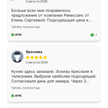
5 августа 2026
Больше всех мне понравилось
предложение от компании Ренессанс от
Елены Сергеевой. Подходяшщая цена и
короткие сроки изготовления. Приехавший
Читать полностью
для замера сотрудник Владислав
предложил по моему эскизу самый
1
подходящий вариант шкафа. Немного его
видоизменил, получилось даже лучше, чем
я хотела.
Ярослава
3 августа 2026
Кухню здесь заказали. Эскизы прислали в
телеграмм. Выбрали наиболее подходящий.
Согласовали день для замера. Через 3
недели кухня была уже готова. Остались
Читать полностью
довольны работой. Спасибо Ренессанс
мебель за качественную работу!