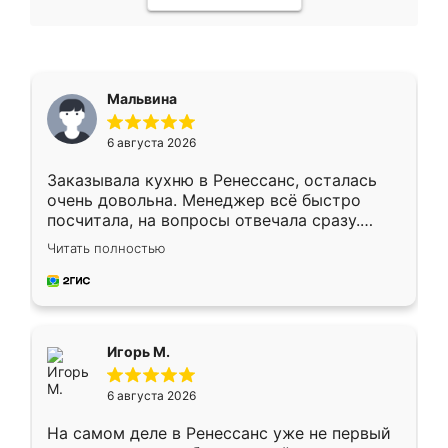
Мальвина
6 августа 2026
Заказывала кухню в Ренессанс, осталась
очень довольна. Менеджер всё быстро
посчитала, на вопросы отвечала сразу.
Замерщик приехал в субботу, подошёл к
Читать полностью
делу со всей ответственностью. Собрали
за день, ребята работали аккуратно, даже
пыли почти не было. Качество отличное,
ящики ходят плавно, ничего не скрипит.
Всё подошло как влитое.
Игорь М.
6 августа 2026
На самом деле в Ренессанс уже не первый