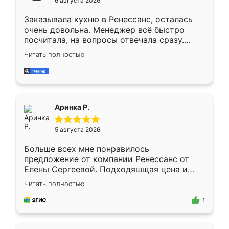
6 августа 2026
мебели буду заказывать только здесь.
Заказывала кухню в Ренессанс, осталась
очень довольна. Менеджер всё быстро
посчитала, на вопросы отвечала сразу.
Замерщик приехал в субботу, подошёл к
Читать полностью
делу со всей ответственностью. Собрали
за день, ребята работали аккуратно, даже
пыли почти не было. Качество отличное,
ящики ходят плавно, ничего не скрипит.
Всё подошло как влитое.
Аринка Р.
5 августа 2026
Больше всех мне понравилось
предложение от компании Ренессанс от
Елены Сергеевой. Подходяшщая цена и
короткие сроки изготовления. Приехавший
Читать полностью
для замера сотрудник Владислав
предложил по моему эскизу самый
1
подходящий вариант шкафа. Немного его
видоизменил, получилось даже лучше, чем