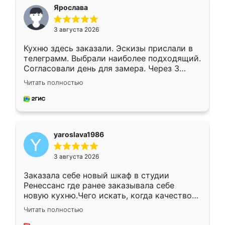
я хотела.
Ярослава
3 августа 2026
Кухню здесь заказали. Эскизы прислали в
телеграмм. Выбрали наиболее подходящий.
Согласовали день для замера. Через 3
недели кухня была уже готова. Остались
Читать полностью
довольны работой. Спасибо Ренессанс
мебель за качественную работу!
yaroslava1986
3 августа 2026
Заказала себе новый шкаф в студии
Ренессанс где ранее заказывала себе
новую кухню.Чего искать, когда качеством
вполне довольна. Служит кухня уже почти
Читать полностью
два года, нареканий нет.