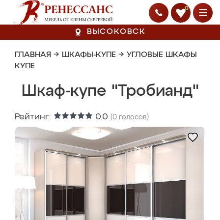
0
ВЫСОКОВСК
ГЛАВНАЯ
→
ШКАФЫ-КУПЕ
→
УГЛОВЫЕ ШКАФЫ
КУПЕ
Шкаф-купе "Тробианд"
Рейтинг:
0.0
(
0
голосов)