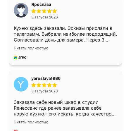
я хотела.
Ярослава
3 августа 2026
Кухню здесь заказали. Эскизы прислали в
телеграмм. Выбрали наиболее подходящий.
Согласовали день для замера. Через 3
недели кухня была уже готова. Остались
Читать полностью
довольны работой. Спасибо Ренессанс
мебель за качественную работу!
yaroslava1986
3 августа 2026
Заказала себе новый шкаф в студии
Ренессанс где ранее заказывала себе
новую кухню.Чего искать, когда качеством
вполне довольна. Служит кухня уже почти
Читать полностью
два года, нареканий нет.