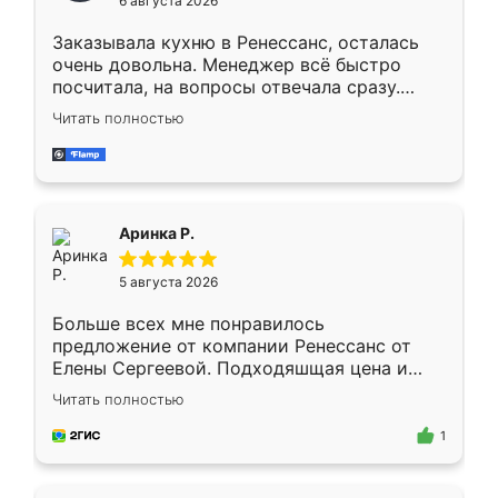
6 августа 2026
мебели буду заказывать только здесь.
Заказывала кухню в Ренессанс, осталась
очень довольна. Менеджер всё быстро
посчитала, на вопросы отвечала сразу.
Замерщик приехал в субботу, подошёл к
Читать полностью
делу со всей ответственностью. Собрали
за день, ребята работали аккуратно, даже
пыли почти не было. Качество отличное,
ящики ходят плавно, ничего не скрипит.
Всё подошло как влитое.
Аринка Р.
5 августа 2026
Больше всех мне понравилось
предложение от компании Ренессанс от
Елены Сергеевой. Подходяшщая цена и
короткие сроки изготовления. Приехавший
Читать полностью
для замера сотрудник Владислав
предложил по моему эскизу самый
1
подходящий вариант шкафа. Немного его
видоизменил, получилось даже лучше, чем