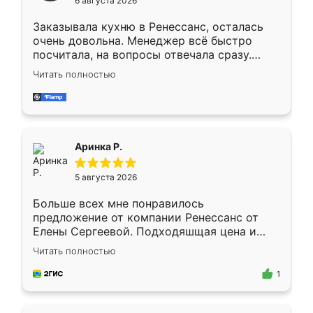
6 августа 2026
мебели буду заказывать только здесь.
Заказывала кухню в Ренессанс, осталась
очень довольна. Менеджер всё быстро
посчитала, на вопросы отвечала сразу.
Замерщик приехал в субботу, подошёл к
Читать полностью
делу со всей ответственностью. Собрали
за день, ребята работали аккуратно, даже
пыли почти не было. Качество отличное,
ящики ходят плавно, ничего не скрипит.
Всё подошло как влитое.
Аринка Р.
5 августа 2026
Больше всех мне понравилось
предложение от компании Ренессанс от
Елены Сергеевой. Подходяшщая цена и
короткие сроки изготовления. Приехавший
Читать полностью
для замера сотрудник Владислав
предложил по моему эскизу самый
1
подходящий вариант шкафа. Немного его
видоизменил, получилось даже лучше, чем