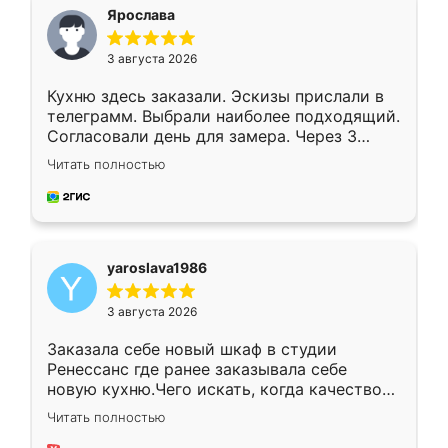
я хотела.
Ярослава
3 августа 2026
Кухню здесь заказали. Эскизы прислали в
телеграмм. Выбрали наиболее подходящий.
Согласовали день для замера. Через 3
недели кухня была уже готова. Остались
Читать полностью
довольны работой. Спасибо Ренессанс
мебель за качественную работу!
yaroslava1986
3 августа 2026
Заказала себе новый шкаф в студии
Ренессанс где ранее заказывала себе
новую кухню.Чего искать, когда качеством
вполне довольна. Служит кухня уже почти
Читать полностью
два года, нареканий нет.