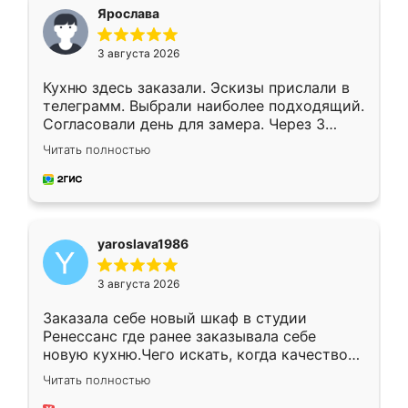
я хотела.
Ярослава
3 августа 2026
Кухню здесь заказали. Эскизы прислали в
телеграмм. Выбрали наиболее подходящий.
Согласовали день для замера. Через 3
недели кухня была уже готова. Остались
Читать полностью
довольны работой. Спасибо Ренессанс
мебель за качественную работу!
yaroslava1986
3 августа 2026
Заказала себе новый шкаф в студии
Ренессанс где ранее заказывала себе
новую кухню.Чего искать, когда качеством
вполне довольна. Служит кухня уже почти
Читать полностью
два года, нареканий нет.