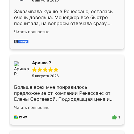
6 августа 2026
мебели буду заказывать только здесь.
Заказывала кухню в Ренессанс, осталась
очень довольна. Менеджер всё быстро
посчитала, на вопросы отвечала сразу.
Замерщик приехал в субботу, подошёл к
Читать полностью
делу со всей ответственностью. Собрали
за день, ребята работали аккуратно, даже
пыли почти не было. Качество отличное,
ящики ходят плавно, ничего не скрипит.
Всё подошло как влитое.
Аринка Р.
5 августа 2026
Больше всех мне понравилось
предложение от компании Ренессанс от
Елены Сергеевой. Подходяшщая цена и
короткие сроки изготовления. Приехавший
Читать полностью
для замера сотрудник Владислав
предложил по моему эскизу самый
1
подходящий вариант шкафа. Немного его
видоизменил, получилось даже лучше, чем