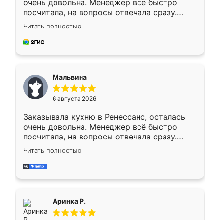
очень довольна. Менеджер всё быстро
посчитала, на вопросы отвечала сразу.
Замерщик приехал в субботу, подошёл к
Читать полностью
делу со всей ответственностью. Собрали
за день, ребята работали аккуратно, даже
пыли почти не было. Качество отличное,
ящики ходят плавно, ничего не скрипит.
Всё подошло как влитое.
Мальвина
6 августа 2026
Заказывала кухню в Ренессанс, осталась
очень довольна. Менеджер всё быстро
посчитала, на вопросы отвечала сразу.
Замерщик приехал в субботу, подошёл к
Читать полностью
делу со всей ответственностью. Собрали
за день, ребята работали аккуратно, даже
пыли почти не было. Качество отличное,
ящики ходят плавно, ничего не скрипит.
Всё подошло как влитое.
Аринка Р.