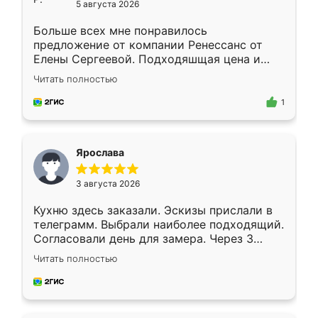
5 августа 2026
Больше всех мне понравилось
предложение от компании Ренессанс от
Елены Сергеевой. Подходяшщая цена и
короткие сроки изготовления. Приехавший
Читать полностью
для замера сотрудник Владислав
предложил по моему эскизу самый
1
подходящий вариант шкафа. Немного его
видоизменил, получилось даже лучше, чем
я хотела.
Ярослава
3 августа 2026
Кухню здесь заказали. Эскизы прислали в
телеграмм. Выбрали наиболее подходящий.
Согласовали день для замера. Через 3
недели кухня была уже готова. Остались
Читать полностью
довольны работой. Спасибо Ренессанс
мебель за качественную работу!