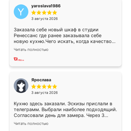
yaroslava1986
3 августа 2026
Заказала себе новый шкаф в студии
Ренессанс где ранее заказывала себе
новую кухню.Чего искать, когда качеством
вполне довольна. Служит кухня уже почти
Читать полностью
два года, нареканий нет.
Ярослава
3 августа 2026
Кухню здесь заказали. Эскизы прислали в
телеграмм. Выбрали наиболее подходящий.
Согласовали день для замера. Через 3
недели кухня была уже готова. Остались
Читать полностью
довольны работой. Спасибо Ренессанс