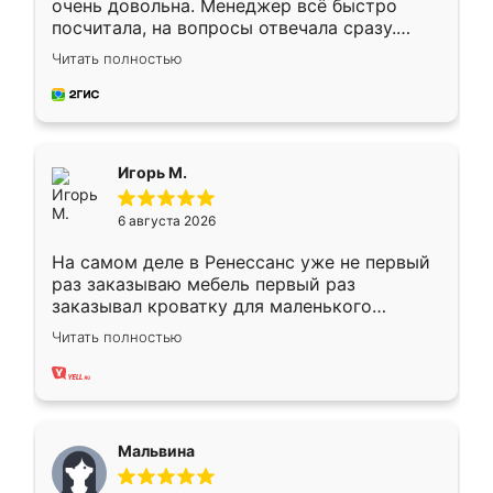
очень довольна. Менеджер всё быстро
посчитала, на вопросы отвечала сразу.
Замерщик приехал в субботу, подошёл к
Читать полностью
делу со всей ответственностью. Собрали
за день, ребята работали аккуратно, даже
пыли почти не было. Качество отличное,
ящики ходят плавно, ничего не скрипит.
Всё подошло как влитое.
Игорь М.
6 августа 2026
На самом деле в Ренессанс уже не первый
раз заказываю мебель первый раз
заказывал кроватку для маленького
ребёнка при его рождении ,во второй раз
Читать полностью
заказал шкаф-купе. По качеству очень
хорошее сборка достаточно быстрая,
также адекватные цены. До этого
сравнивал с разными конкурентами в этом
сегменте ,выбор у конкурентов куда
Мальвина
меньше, здесь же он более разнообразный.
Мне нравится ,если что-то потребуется из