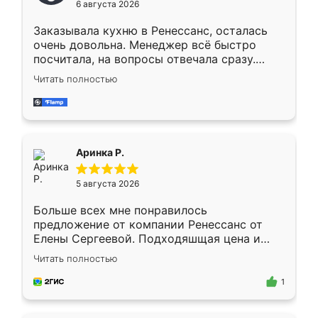
6 августа 2026
мебели буду заказывать только здесь.
Заказывала кухню в Ренессанс, осталась
очень довольна. Менеджер всё быстро
посчитала, на вопросы отвечала сразу.
Замерщик приехал в субботу, подошёл к
Читать полностью
делу со всей ответственностью. Собрали
за день, ребята работали аккуратно, даже
пыли почти не было. Качество отличное,
ящики ходят плавно, ничего не скрипит.
Всё подошло как влитое.
Аринка Р.
5 августа 2026
Больше всех мне понравилось
предложение от компании Ренессанс от
Елены Сергеевой. Подходяшщая цена и
короткие сроки изготовления. Приехавший
Читать полностью
для замера сотрудник Владислав
предложил по моему эскизу самый
1
подходящий вариант шкафа. Немного его
видоизменил, получилось даже лучше, чем