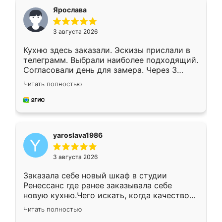
я хотела.
Ярослава
3 августа 2026
Кухню здесь заказали. Эскизы прислали в
телеграмм. Выбрали наиболее подходящий.
Согласовали день для замера. Через 3
недели кухня была уже готова. Остались
Читать полностью
довольны работой. Спасибо Ренессанс
мебель за качественную работу!
yaroslava1986
3 августа 2026
Заказала себе новый шкаф в студии
Ренессанс где ранее заказывала себе
новую кухню.Чего искать, когда качеством
вполне довольна. Служит кухня уже почти
Читать полностью
два года, нареканий нет.