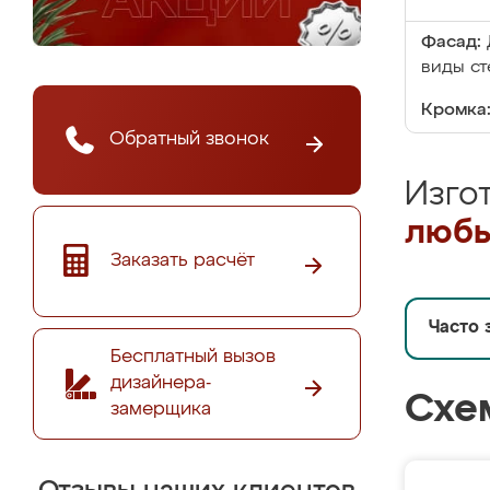
Фасад:
виды ст
Кромка
Обратный звонок
Изго
любы
Заказать расчёт
Часто 
Бесплатный вызов
дизайнера-
Схе
замерщика