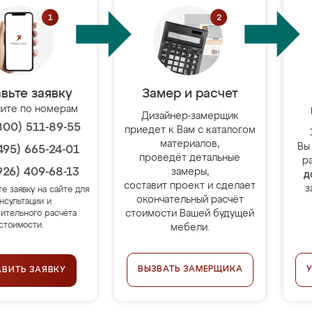
вьте заявку
Замер и расчет
ите по номерам
Дизайнер-замерщик
800) 511-89-55
приедет к Вам с каталогом
материалов,
Вы
495) 665-24-01
проведёт детальные
р
926) 409-68-13
замеры,
д
составит проект и сделает
з
те заявку на сайте для
окончательный расчёт
нсультации и
стоимости Вашей будущей
ительного расчёта
стоимости.
мебели.
ВЫЗВАТЬ ЗАМЕРЩИКА
АВИТЬ ЗАЯВКУ