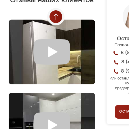
Отзывы наших клиентов
Оста
Позвон
8 (
8 (
8 (
Или оставь
ко
предвар
ОСТ