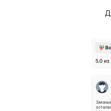
Д
Вс
5.0
из 
Заказыв
осталас