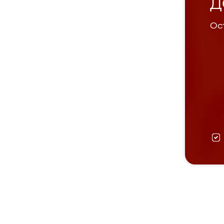
Д
Ост