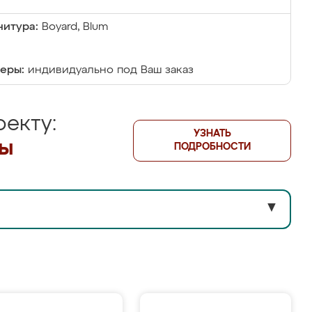
итура:
Boyard, Blum
еры:
индивидуально под Ваш заказ
екту:
УЗНАТЬ
лы
ПОДРОБНОСТИ
▼