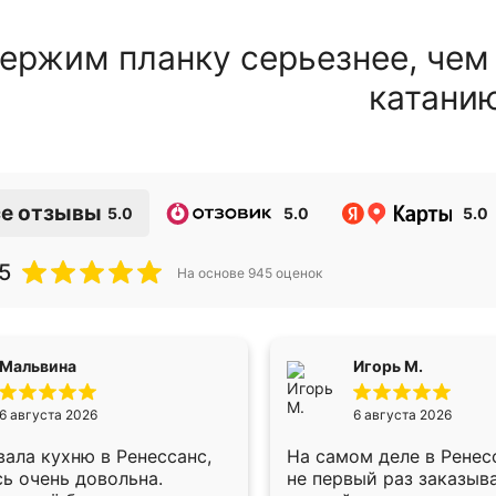
ержим планку серьезнее, чем
катани
е отзывы
5.0
5.0
5.0
5
На основе
945
оценок
Мальвина
Игорь М.
6 августа 2026
6 августа 2026
ала кухню в Ренессанс,
На самом деле в Ренес
ь очень довольна.
не первый раз заказыв