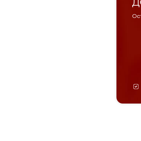
Д
Ост