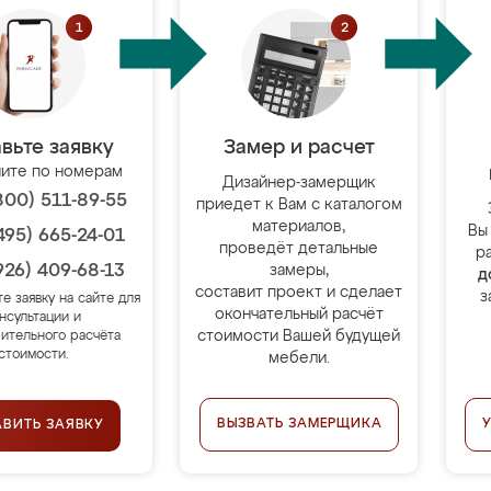
вьте заявку
Замер и расчет
ите по номерам
Дизайнер-замерщик
800) 511-89-55
приедет к Вам с каталогом
материалов,
Вы
495) 665-24-01
проведёт детальные
р
926) 409-68-13
замеры,
д
составит проект и сделает
з
те заявку на сайте для
окончательный расчёт
нсультации и
стоимости Вашей будущей
ительного расчёта
стоимости.
мебели.
ВЫЗВАТЬ ЗАМЕРЩИКА
АВИТЬ ЗАЯВКУ