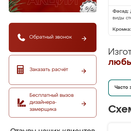
Фасад:
виды ст
Кромка
Обратный звонок
Изго
любы
Заказать расчёт
Часто 
Бесплатный вызов
дизайнера-
Схе
замерщика