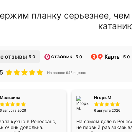
ержим планку серьезнее, чем
катани
е отзывы
5.0
5.0
5.0
5
На основе
945
оценок
Мальвина
Игорь М.
6 августа 2026
6 августа 2026
ала кухню в Ренессанс,
На самом деле в Ренес
ь очень довольна.
не первый раз заказыв