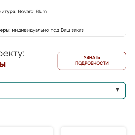
итура:
Boyard, Blum
еры:
индивидуально под Ваш заказ
екту:
УЗНАТЬ
лы
ПОДРОБНОСТИ
▼