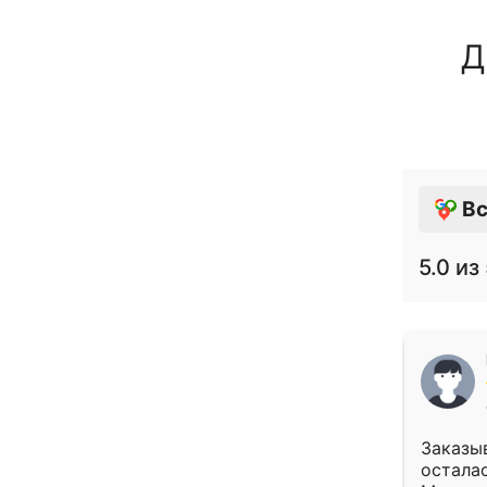
Д
Вс
5.0
из 
Заказыв
осталас