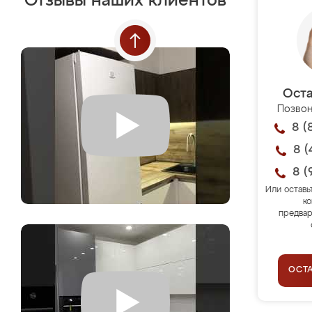
Отзывы наших клиентов
Оста
Позвон
8 (
8 (
8 (
Или оставь
ко
предвар
ОСТ