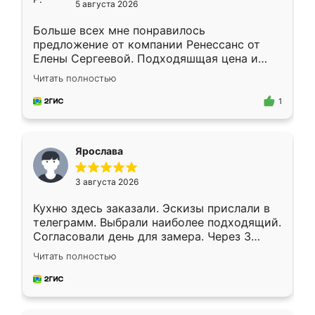
5 августа 2026
Больше всех мне понравилось
предложение от компании Ренессанс от
Елены Сергеевой. Подходяшщая цена и
короткие сроки изготовления. Приехавший
Читать полностью
для замера сотрудник Владислав
предложил по моему эскизу самый
1
подходящий вариант шкафа. Немного его
видоизменил, получилось даже лучше, чем
я хотела.
Ярослава
3 августа 2026
Кухню здесь заказали. Эскизы прислали в
телеграмм. Выбрали наиболее подходящий.
Согласовали день для замера. Через 3
недели кухня была уже готова. Остались
Читать полностью
довольны работой. Спасибо Ренессанс
мебель за качественную работу!