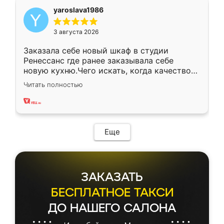
yaroslava1986
3 августа 2026
Заказала себе новый шкаф в студии
Ренессанс где ранее заказывала себе
новую кухню.Чего искать, когда качеством
вполне довольна. Служит кухня уже почти
Читать полностью
два года, нареканий нет.
Еще
ЗАКАЗАТЬ
БЕСПЛАТНОЕ ТАКСИ
ДО НАШЕГО САЛОНА