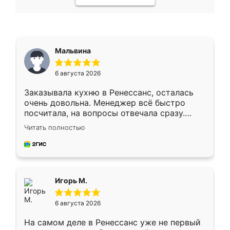
Мальвина
6 августа 2026
Заказывала кухню в Ренессанс, осталась
очень довольна. Менеджер всё быстро
посчитала, на вопросы отвечала сразу.
Замерщик приехал в субботу, подошёл к
Читать полностью
делу со всей ответственностью. Собрали
за день, ребята работали аккуратно, даже
пыли почти не было. Качество отличное,
ящики ходят плавно, ничего не скрипит.
Всё подошло как влитое.
Игорь М.
6 августа 2026
На самом деле в Ренессанс уже не первый