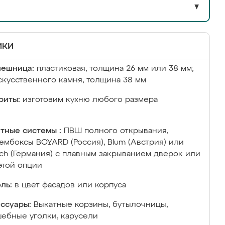
▼
ики
лешница:
пластиковая, толщина 26 мм или 38 мм;
скусственного камня, толщина 38 мм
риты:
изготовим кухню любого размера
тные системы :
ПВШ полного открывания,
ембоксы BOYARD (Россия), Blum (Австрия) или
ich (Германия) с плавным закрыванием дверок или
этой опции
ль:
в цвет фасадов или корпуса
ссуары:
Выкатные корзины, бутылочницы,
ебные уголки, карусели