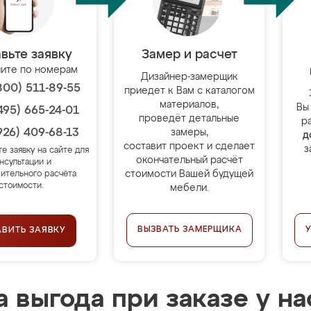
вьте заявку
Замер и расчет
ите по номерам
Дизайнер-замерщик
800) 511-89-55
приедет к Вам с каталогом
материалов,
Вы
495) 665-24-01
проведёт детальные
р
926) 409-68-13
замеры,
д
составит проект и сделает
з
те заявку на сайте для
окончательный расчёт
нсультации и
стоимости Вашей будущей
ительного расчёта
стоимости.
мебели.
ВЫЗВАТЬ ЗАМЕРЩИКА
АВИТЬ ЗАЯВКУ
 выгода при заказе у на