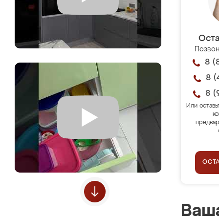
Оста
Позвон
8 (
8 (
8 (
Или оставь
ко
предвар
ОСТ
Ваша