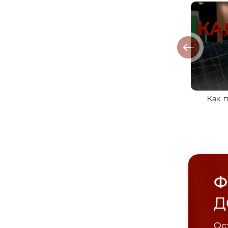
Как 
Ф
Д
Ост