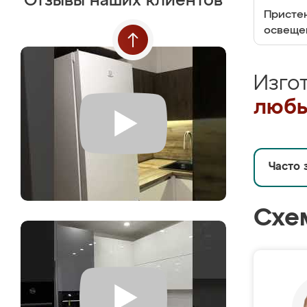
Отзывы наших клиентов
Пристен
освеще
Изго
любы
Часто 
Схе