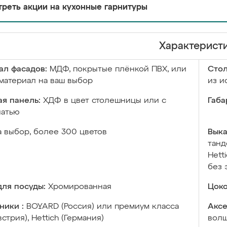
реть акции на кухонные гарнитуры
Характерист
ал фасадов:
МДФ, покрытые плёнкой ПВХ, или
Сто
материал на ваш выбор
из и
я панель:
ХДФ в цвет столешницы или с
Габа
чатью
а выбор, более 300 цветов
Выка
танд
Hett
без 
ля посуды:
Хромированная
Цоко
ники :
BOYARD (Россия) или премиум класса
Аксе
встрия), Hettich (Германия)
волш