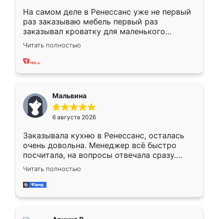
На самом деле в Ренессанс уже не первый
раз заказываю мебель первый раз
заказывал кроватку для маленького
ребёнка при его рождении ,во второй раз
Читать полностью
заказал шкаф-купе. По качеству очень
хорошее сборка достаточно быстрая,
также адекватные цены. До этого
сравнивал с разными конкурентами в этом
сегменте ,выбор у конкурентов куда
Мальвина
меньше, здесь же он более разнообразный.
Мне нравится ,если что-то потребуется из
6 августа 2026
мебели буду заказывать только здесь.
Заказывала кухню в Ренессанс, осталась
очень довольна. Менеджер всё быстро
посчитала, на вопросы отвечала сразу.
Замерщик приехал в субботу, подошёл к
Читать полностью
делу со всей ответственностью. Собрали
за день, ребята работали аккуратно, даже
пыли почти не было. Качество отличное,
ящики ходят плавно, ничего не скрипит.
Всё подошло как влитое.