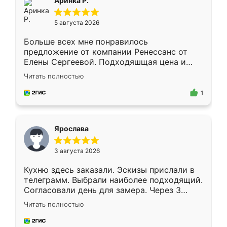
Аринка Р.
5 августа 2026
Больше всех мне понравилось
предложение от компании Ренессанс от
Елены Сергеевой. Подходяшщая цена и
короткие сроки изготовления. Приехавший
Читать полностью
для замера сотрудник Владислав
предложил по моему эскизу самый
1
подходящий вариант шкафа. Немного его
видоизменил, получилось даже лучше, чем
я хотела.
Ярослава
3 августа 2026
Кухню здесь заказали. Эскизы прислали в
телеграмм. Выбрали наиболее подходящий.
Согласовали день для замера. Через 3
недели кухня была уже готова. Остались
Читать полностью
довольны работой. Спасибо Ренессанс
мебель за качественную работу!