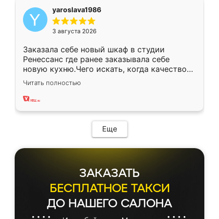
yaroslava1986
3 августа 2026
Заказала себе новый шкаф в студии
Ренессанс где ранее заказывала себе
новую кухню.Чего искать, когда качеством
вполне довольна. Служит кухня уже почти
Читать полностью
два года, нареканий нет.
Еще
ЗАКАЗАТЬ
БЕСПЛАТНОЕ ТАКСИ
ДО НАШЕГО САЛОНА