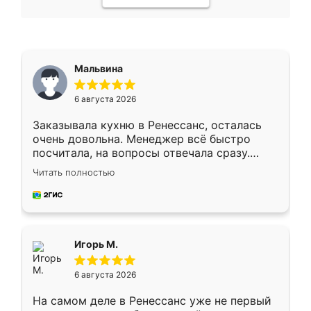
Мальвина
6 августа 2026
Заказывала кухню в Ренессанс, осталась
очень довольна. Менеджер всё быстро
посчитала, на вопросы отвечала сразу.
Замерщик приехал в субботу, подошёл к
Читать полностью
делу со всей ответственностью. Собрали
за день, ребята работали аккуратно, даже
пыли почти не было. Качество отличное,
ящики ходят плавно, ничего не скрипит.
Всё подошло как влитое.
Игорь М.
6 августа 2026
На самом деле в Ренессанс уже не первый