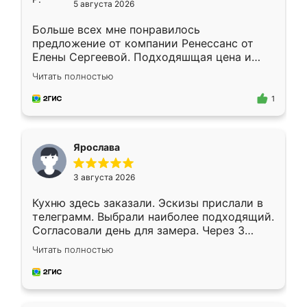
5 августа 2026
Больше всех мне понравилось
предложение от компании Ренессанс от
Елены Сергеевой. Подходяшщая цена и
короткие сроки изготовления. Приехавший
Читать полностью
для замера сотрудник Владислав
предложил по моему эскизу самый
1
подходящий вариант шкафа. Немного его
видоизменил, получилось даже лучше, чем
я хотела.
Ярослава
3 августа 2026
Кухню здесь заказали. Эскизы прислали в
телеграмм. Выбрали наиболее подходящий.
Согласовали день для замера. Через 3
недели кухня была уже готова. Остались
Читать полностью
довольны работой. Спасибо Ренессанс
мебель за качественную работу!