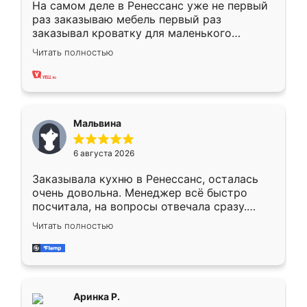
На самом деле в Ренессанс уже не первый
раз заказываю мебель первый раз
заказывал кроватку для маленького
ребёнка при его рождении ,во второй раз
Читать полностью
заказал шкаф-купе. По качеству очень
хорошее сборка достаточно быстрая,
также адекватные цены. До этого
сравнивал с разными конкурентами в этом
сегменте ,выбор у конкурентов куда
Мальвина
меньше, здесь же он более разнообразный.
Мне нравится ,если что-то потребуется из
6 августа 2026
мебели буду заказывать только здесь.
Заказывала кухню в Ренессанс, осталась
очень довольна. Менеджер всё быстро
посчитала, на вопросы отвечала сразу.
Замерщик приехал в субботу, подошёл к
Читать полностью
делу со всей ответственностью. Собрали
за день, ребята работали аккуратно, даже
пыли почти не было. Качество отличное,
ящики ходят плавно, ничего не скрипит.
Всё подошло как влитое.
Аринка Р.