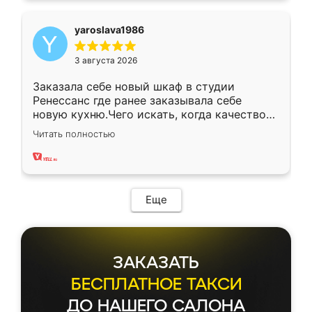
yaroslava1986
3 августа 2026
Заказала себе новый шкаф в студии
Ренессанс где ранее заказывала себе
новую кухню.Чего искать, когда качеством
вполне довольна. Служит кухня уже почти
Читать полностью
два года, нареканий нет.
Еще
ЗАКАЗАТЬ
БЕСПЛАТНОЕ ТАКСИ
ДО НАШЕГО САЛОНА