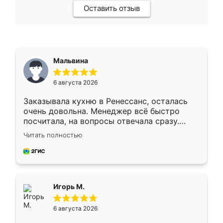
Оставить отзыв
Мальвина
6 августа 2026
Заказывала кухню в Ренессанс, осталась
очень довольна. Менеджер всё быстро
посчитала, на вопросы отвечала сразу.
Замерщик приехал в субботу, подошёл к
Читать полностью
делу со всей ответственностью. Собрали
за день, ребята работали аккуратно, даже
пыли почти не было. Качество отличное,
ящики ходят плавно, ничего не скрипит.
Всё подошло как влитое.
Игорь М.
6 августа 2026