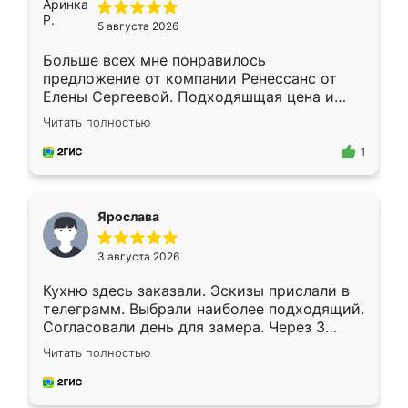
5 августа 2026
Больше всех мне понравилось
предложение от компании Ренессанс от
Елены Сергеевой. Подходяшщая цена и
короткие сроки изготовления. Приехавший
Читать полностью
для замера сотрудник Владислав
предложил по моему эскизу самый
1
подходящий вариант шкафа. Немного его
видоизменил, получилось даже лучше, чем
я хотела.
Ярослава
3 августа 2026
Кухню здесь заказали. Эскизы прислали в
телеграмм. Выбрали наиболее подходящий.
Согласовали день для замера. Через 3
недели кухня была уже готова. Остались
Читать полностью
довольны работой. Спасибо Ренессанс
мебель за качественную работу!