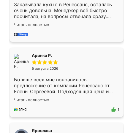
Заказывала кухню в Ренессанс, осталась
очень довольна. Менеджер всё быстро
посчитала, на вопросы отвечала сразу.
Замерщик приехал в субботу, подошёл к
Читать полностью
делу со всей ответственностью. Собрали
за день, ребята работали аккуратно, даже
пыли почти не было. Качество отличное,
ящики ходят плавно, ничего не скрипит.
Всё подошло как влитое.
Аринка Р.
5 августа 2026
Больше всех мне понравилось
предложение от компании Ренессанс от
Елены Сергеевой. Подходяшщая цена и
короткие сроки изготовления. Приехавший
Читать полностью
для замера сотрудник Владислав
предложил по моему эскизу самый
1
подходящий вариант шкафа. Немного его
видоизменил, получилось даже лучше, чем
я хотела.
Ярослава