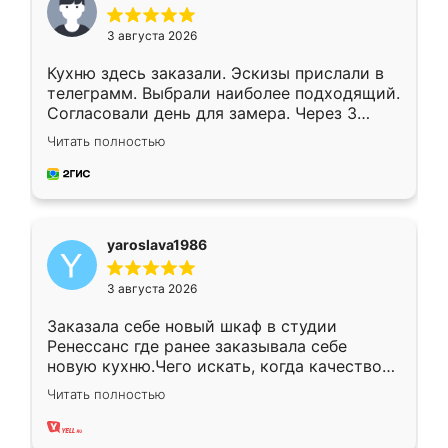
3 августа 2026
Кухню здесь заказали. Эскизы прислали в
телеграмм. Выбрали наиболее подходящий.
Согласовали день для замера. Через 3
недели кухня была уже готова. Остались
Читать полностью
довольны работой. Спасибо Ренессанс
мебель за качественную работу!
yaroslava1986
3 августа 2026
Заказала себе новый шкаф в студии
Ренессанс где ранее заказывала себе
новую кухню.Чего искать, когда качеством
вполне довольна. Служит кухня уже почти
Читать полностью
два года, нареканий нет.