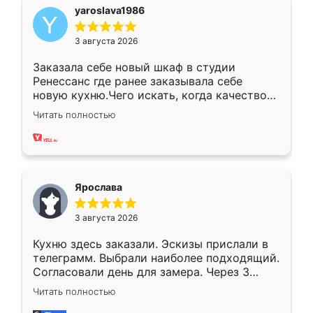
yaroslava1986
3 августа 2026
Заказала себе новый шкаф в студии
Ренессанс где ранее заказывала себе
новую кухню.Чего искать, когда качеством
вполне довольна. Служит кухня уже почти
Читать полностью
два года, нареканий нет.
Ярослава
3 августа 2026
Кухню здесь заказали. Эскизы прислали в
телеграмм. Выбрали наиболее подходящий.
Согласовали день для замера. Через 3
недели кухня была уже готова. Остались
Читать полностью
довольны работой. Спасибо Ренессанс