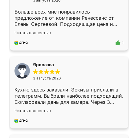
5 августа 2026
Больше всех мне понравилось
предложение от компании Ренессанс от
Елены Сергеевой. Подходяшщая цена и
короткие сроки изготовления. Приехавший
Читать полностью
для замера сотрудник Владислав
предложил по моему эскизу самый
1
подходящий вариант шкафа. Немного его
видоизменил, получилось даже лучше, чем
я хотела.
Ярослава
3 августа 2026
Кухню здесь заказали. Эскизы прислали в
телеграмм. Выбрали наиболее подходящий.
Согласовали день для замера. Через 3
недели кухня была уже готова. Остались
Читать полностью
довольны работой. Спасибо Ренессанс
мебель за качественную работу!