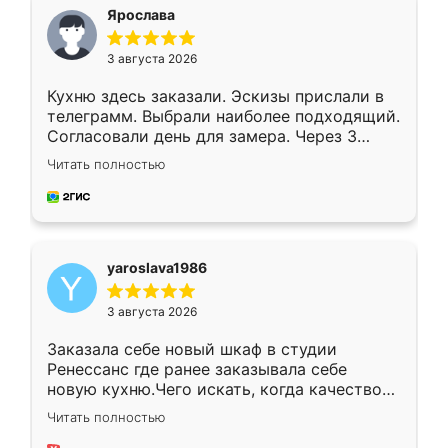
я хотела.
Ярослава
3 августа 2026
Кухню здесь заказали. Эскизы прислали в
телеграмм. Выбрали наиболее подходящий.
Согласовали день для замера. Через 3
недели кухня была уже готова. Остались
Читать полностью
довольны работой. Спасибо Ренессанс
мебель за качественную работу!
yaroslava1986
3 августа 2026
Заказала себе новый шкаф в студии
Ренессанс где ранее заказывала себе
новую кухню.Чего искать, когда качеством
вполне довольна. Служит кухня уже почти
Читать полностью
два года, нареканий нет.