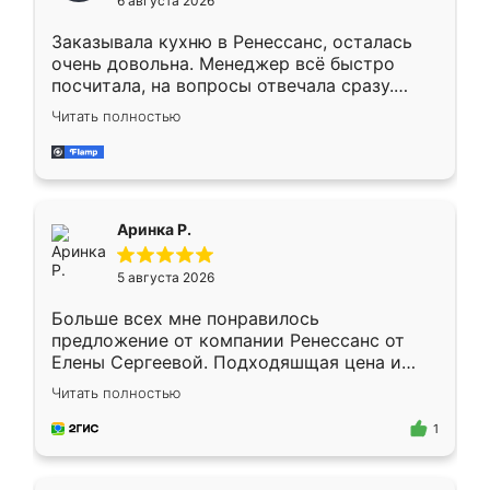
6 августа 2026
мебели буду заказывать только здесь.
Заказывала кухню в Ренессанс, осталась
очень довольна. Менеджер всё быстро
посчитала, на вопросы отвечала сразу.
Замерщик приехал в субботу, подошёл к
Читать полностью
делу со всей ответственностью. Собрали
за день, ребята работали аккуратно, даже
пыли почти не было. Качество отличное,
ящики ходят плавно, ничего не скрипит.
Всё подошло как влитое.
Аринка Р.
5 августа 2026
Больше всех мне понравилось
предложение от компании Ренессанс от
Елены Сергеевой. Подходяшщая цена и
короткие сроки изготовления. Приехавший
Читать полностью
для замера сотрудник Владислав
предложил по моему эскизу самый
1
подходящий вариант шкафа. Немного его
видоизменил, получилось даже лучше, чем