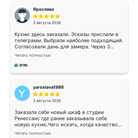
я хотела.
Ярослава
3 августа 2026
Кухню здесь заказали. Эскизы прислали в
телеграмм. Выбрали наиболее подходящий.
Согласовали день для замера. Через 3
недели кухня была уже готова. Остались
Читать полностью
довольны работой. Спасибо Ренессанс
мебель за качественную работу!
yaroslava1986
3 августа 2026
Заказала себе новый шкаф в студии
Ренессанс где ранее заказывала себе
новую кухню.Чего искать, когда качеством
вполне довольна. Служит кухня уже почти
Читать полностью
два года, нареканий нет.