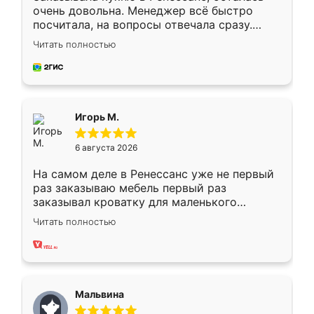
очень довольна. Менеджер всё быстро
посчитала, на вопросы отвечала сразу.
Замерщик приехал в субботу, подошёл к
Читать полностью
делу со всей ответственностью. Собрали
за день, ребята работали аккуратно, даже
пыли почти не было. Качество отличное,
ящики ходят плавно, ничего не скрипит.
Всё подошло как влитое.
Игорь М.
6 августа 2026
На самом деле в Ренессанс уже не первый
раз заказываю мебель первый раз
заказывал кроватку для маленького
ребёнка при его рождении ,во второй раз
Читать полностью
заказал шкаф-купе. По качеству очень
хорошее сборка достаточно быстрая,
также адекватные цены. До этого
сравнивал с разными конкурентами в этом
сегменте ,выбор у конкурентов куда
Мальвина
меньше, здесь же он более разнообразный.