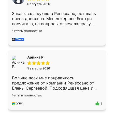
Мне нравится ,если что-то потребуется из
6 августа 2026
мебели буду заказывать только здесь.
Заказывала кухню в Ренессанс, осталась
очень довольна. Менеджер всё быстро
посчитала, на вопросы отвечала сразу.
Замерщик приехал в субботу, подошёл к
Читать полностью
делу со всей ответственностью. Собрали
за день, ребята работали аккуратно, даже
пыли почти не было. Качество отличное,
ящики ходят плавно, ничего не скрипит.
Всё подошло как влитое.
Аринка Р.
5 августа 2026
Больше всех мне понравилось
предложение от компании Ренессанс от
Елены Сергеевой. Подходяшщая цена и
короткие сроки изготовления. Приехавший
Читать полностью
для замера сотрудник Владислав
предложил по моему эскизу самый
1
подходящий вариант шкафа. Немного его
видоизменил, получилось даже лучше, чем