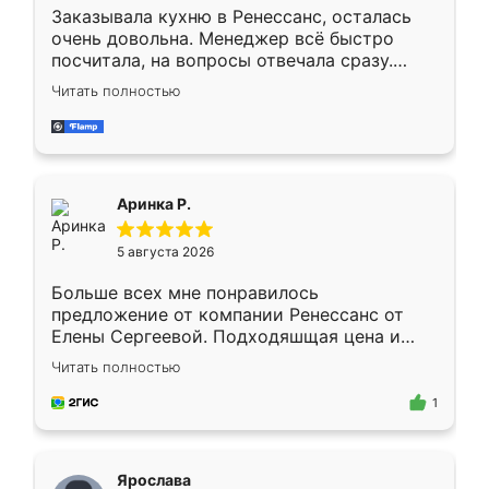
Заказывала кухню в Ренессанс, осталась
очень довольна. Менеджер всё быстро
посчитала, на вопросы отвечала сразу.
Замерщик приехал в субботу, подошёл к
Читать полностью
делу со всей ответственностью. Собрали
за день, ребята работали аккуратно, даже
пыли почти не было. Качество отличное,
ящики ходят плавно, ничего не скрипит.
Всё подошло как влитое.
Аринка Р.
5 августа 2026
Больше всех мне понравилось
предложение от компании Ренессанс от
Елены Сергеевой. Подходяшщая цена и
короткие сроки изготовления. Приехавший
Читать полностью
для замера сотрудник Владислав
предложил по моему эскизу самый
1
подходящий вариант шкафа. Немного его
видоизменил, получилось даже лучше, чем
я хотела.
Ярослава