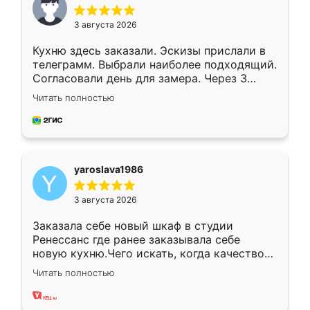
3 августа 2026
Кухню здесь заказали. Эскизы прислали в
телеграмм. Выбрали наиболее подходящий.
Согласовали день для замера. Через 3
недели кухня была уже готова. Остались
Читать полностью
довольны работой. Спасибо Ренессанс
мебель за качественную работу!
yaroslava1986
3 августа 2026
Заказала себе новый шкаф в студии
Ренессанс где ранее заказывала себе
новую кухню.Чего искать, когда качеством
вполне довольна. Служит кухня уже почти
Читать полностью
два года, нареканий нет.