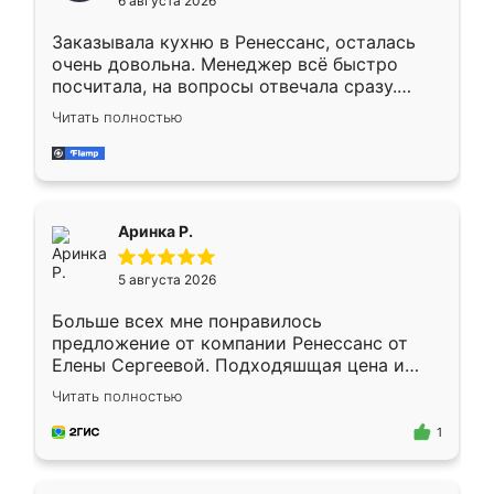
6 августа 2026
мебели буду заказывать только здесь.
Заказывала кухню в Ренессанс, осталась
очень довольна. Менеджер всё быстро
посчитала, на вопросы отвечала сразу.
Замерщик приехал в субботу, подошёл к
Читать полностью
делу со всей ответственностью. Собрали
за день, ребята работали аккуратно, даже
пыли почти не было. Качество отличное,
ящики ходят плавно, ничего не скрипит.
Всё подошло как влитое.
Аринка Р.
5 августа 2026
Больше всех мне понравилось
предложение от компании Ренессанс от
Елены Сергеевой. Подходяшщая цена и
короткие сроки изготовления. Приехавший
Читать полностью
для замера сотрудник Владислав
предложил по моему эскизу самый
1
подходящий вариант шкафа. Немного его
видоизменил, получилось даже лучше, чем