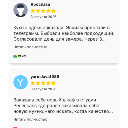
я хотела.
Ярослава
3 августа 2026
Кухню здесь заказали. Эскизы прислали в
телеграмм. Выбрали наиболее подходящий.
Согласовали день для замера. Через 3
недели кухня была уже готова. Остались
Читать полностью
довольны работой. Спасибо Ренессанс
мебель за качественную работу!
yaroslava1986
3 августа 2026
Заказала себе новый шкаф в студии
Ренессанс где ранее заказывала себе
новую кухню.Чего искать, когда качеством
вполне довольна. Служит кухня уже почти
Читать полностью
два года, нареканий нет.