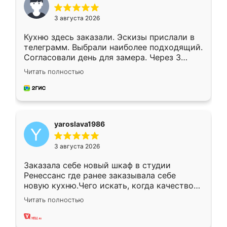
3 августа 2026
Кухню здесь заказали. Эскизы прислали в
телеграмм. Выбрали наиболее подходящий.
Согласовали день для замера. Через 3
недели кухня была уже готова. Остались
Читать полностью
довольны работой. Спасибо Ренессанс
мебель за качественную работу!
yaroslava1986
3 августа 2026
Заказала себе новый шкаф в студии
Ренессанс где ранее заказывала себе
новую кухню.Чего искать, когда качеством
вполне довольна. Служит кухня уже почти
Читать полностью
два года, нареканий нет.