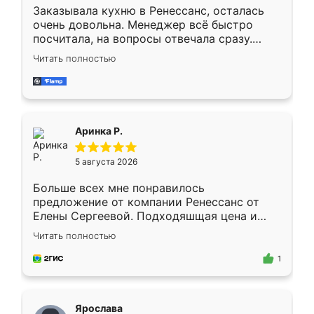
Заказывала кухню в Ренессанс, осталась
очень довольна. Менеджер всё быстро
посчитала, на вопросы отвечала сразу.
Замерщик приехал в субботу, подошёл к
Читать полностью
делу со всей ответственностью. Собрали
за день, ребята работали аккуратно, даже
пыли почти не было. Качество отличное,
ящики ходят плавно, ничего не скрипит.
Всё подошло как влитое.
Аринка Р.
5 августа 2026
Больше всех мне понравилось
предложение от компании Ренессанс от
Елены Сергеевой. Подходяшщая цена и
короткие сроки изготовления. Приехавший
Читать полностью
для замера сотрудник Владислав
предложил по моему эскизу самый
1
подходящий вариант шкафа. Немного его
видоизменил, получилось даже лучше, чем
я хотела.
Ярослава