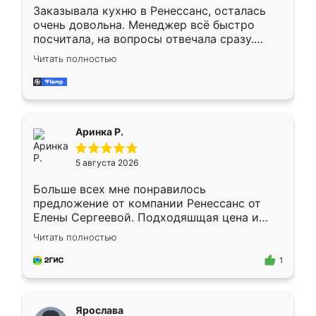
Заказывала кухню в Ренессанс, осталась
очень довольна. Менеджер всё быстро
посчитала, на вопросы отвечала сразу.
Замерщик приехал в субботу, подошёл к
Читать полностью
делу со всей ответственностью. Собрали
за день, ребята работали аккуратно, даже
пыли почти не было. Качество отличное,
ящики ходят плавно, ничего не скрипит.
Всё подошло как влитое.
Аринка Р.
5 августа 2026
Больше всех мне понравилось
предложение от компании Ренессанс от
Елены Сергеевой. Подходяшщая цена и
короткие сроки изготовления. Приехавший
Читать полностью
для замера сотрудник Владислав
предложил по моему эскизу самый
1
подходящий вариант шкафа. Немного его
видоизменил, получилось даже лучше, чем
я хотела.
Ярослава