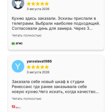
3 августа 2026
Кухню здесь заказали. Эскизы прислали в
телеграмм. Выбрали наиболее подходящий.
Согласовали день для замера. Через 3
недели кухня была уже готова. Остались
Читать полностью
довольны работой. Спасибо Ренессанс
мебель за качественную работу!
yaroslava1986
3 августа 2026
Заказала себе новый шкаф в студии
Ренессанс где ранее заказывала себе
новую кухню.Чего искать, когда качеством
вполне довольна. Служит кухня уже почти
Читать полностью
два года, нареканий нет.