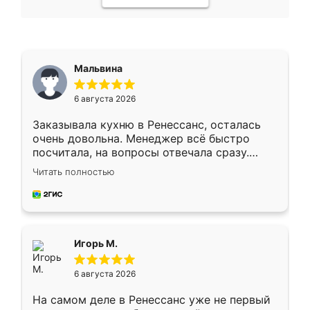
Мальвина
6 августа 2026
Заказывала кухню в Ренессанс, осталась
очень довольна. Менеджер всё быстро
посчитала, на вопросы отвечала сразу.
Замерщик приехал в субботу, подошёл к
Читать полностью
делу со всей ответственностью. Собрали
за день, ребята работали аккуратно, даже
пыли почти не было. Качество отличное,
ящики ходят плавно, ничего не скрипит.
Всё подошло как влитое.
Игорь М.
6 августа 2026
На самом деле в Ренессанс уже не первый