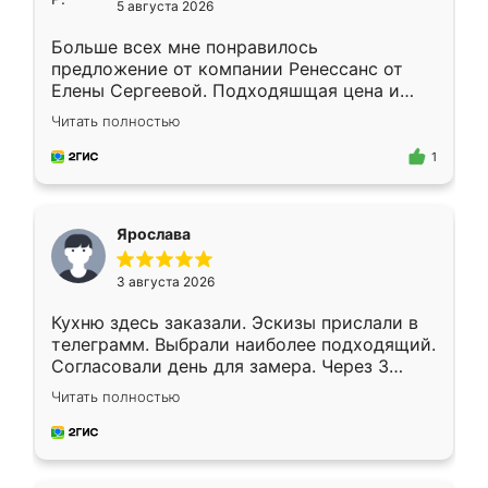
5 августа 2026
Больше всех мне понравилось
предложение от компании Ренессанс от
Елены Сергеевой. Подходяшщая цена и
короткие сроки изготовления. Приехавший
Читать полностью
для замера сотрудник Владислав
предложил по моему эскизу самый
1
подходящий вариант шкафа. Немного его
видоизменил, получилось даже лучше, чем
я хотела.
Ярослава
3 августа 2026
Кухню здесь заказали. Эскизы прислали в
телеграмм. Выбрали наиболее подходящий.
Согласовали день для замера. Через 3
недели кухня была уже готова. Остались
Читать полностью
довольны работой. Спасибо Ренессанс
мебель за качественную работу!