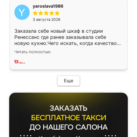
yaroslava1986
3 августа 2026
Заказала себе новый шкаф в студии
Ренессанс где ранее заказывала себе
новую кухню.Чего искать, когда качеством
вполне довольна. Служит кухня уже почти
Читать полностью
два года, нареканий нет.
Еще
ЗАКАЗАТЬ
БЕСПЛАТНОЕ ТАКСИ
ДО НАШЕГО САЛОНА